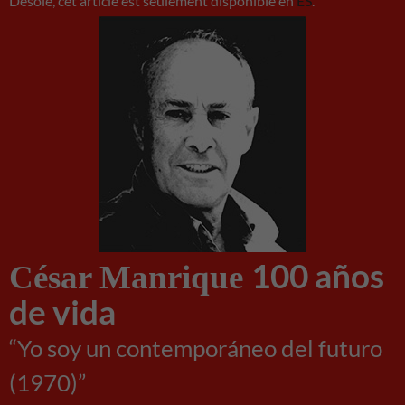
Désolé, cet article est seulement disponible en
ES
.
desaparecerán
de la web.
100 años
César Manrique
de vida
“Yo soy un contemporáneo del futuro
(1970)”