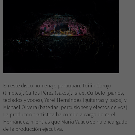
En este disco homenaje participan: Toñín Corujo
(timples), Carlos Pérez (saxos), Israel Curbelo (pianos,
teclados y voces), Yarel Hernández (guitarras y bajos) y
Michael Olivera (baterías, percusiones y efectos de voz).
La producción artística ha corrido a cargo de Yarel
Hernández, mientras que María Valido se ha encargado
de la producción ejecutiva.