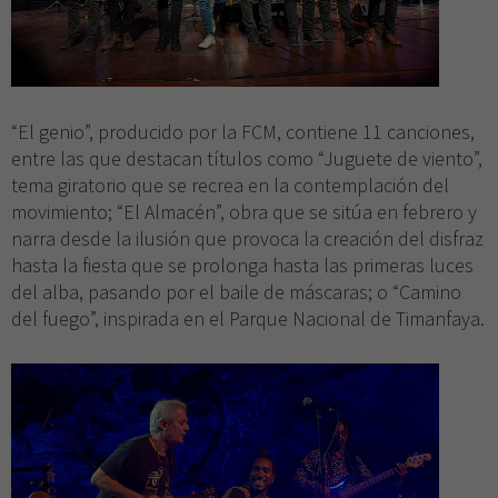
“El genio”, producido por la FCM, contiene 11 canciones,
entre las que destacan títulos como “Juguete de viento”,
tema giratorio que se recrea en la contemplación del
movimiento; “El Almacén”, obra que se sitúa en febrero y
narra desde la ilusión que provoca la creación del disfraz
hasta la fiesta que se prolonga hasta las primeras luces
del alba, pasando por el baile de máscaras; o “Camino
del fuego”, inspirada en el Parque Nacional de Timanfaya.