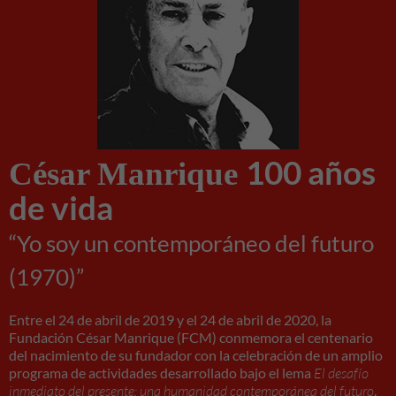
Necesarias
100 años
Estas
César Manrique
cookies no
de vida
son
opcionales.
Son
“Yo soy un contemporáneo del futuro
necesarias
para que
(1970)”
funcione la
web.
Entre el 24 de abril de 2019 y el 24 de abril de 2020, la
Fundación César Manrique (FCM) conmemora el centenario
del nacimiento de su fundador con la celebración de un amplio
Experiencia
programa de actividades desarrollado bajo el lema
El desafío
Para que
inmediato del presente: una humanidad contemporánea del futuro
.