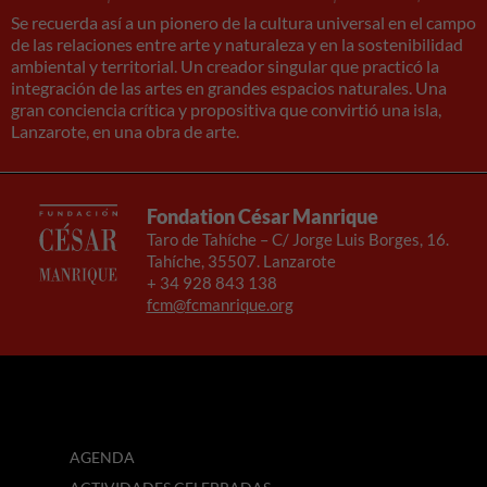
nuestra web
Se recuerda así a un pionero de la cultura universal en el campo
funcione lo
de las relaciones entre arte y naturaleza y en la sostenibilidad
mejor posible
ambiental y territorial. Un creador singular que practicó la
durante tu
integración de las artes en grandes espacios naturales. Una
visita. Si
gran conciencia crítica y propositiva que convirtió una isla,
rechaza estas
Lanzarote, en una obra de arte.
cookies,
algunas
funcionalidades
desaparecerán
Fondation César Manrique
de la web.
Taro de Tahíche – C/ Jorge Luis Borges, 16.
Tahíche, 35507. Lanzarote
+ 34 928 843 138
fcm@fcmanrique.org
AGENDA