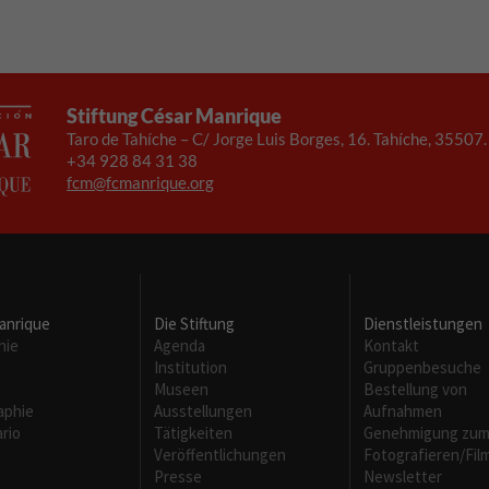
Necesarias
Stiftung César Manrique
Estas
Taro de Tahíche – C/ Jorge Luis Borges, 16. Tahíche, 35507
cookies no
+34 928 84 31 38
son
fcm@fcmanrique.org
opcionales.
Son
necesarias
para que
funcione la
web.
anrique
Die Stiftung
Dienstleistungen
hie
Agenda
Kontakt
Institution
Gruppenbesuche
Experiencia
m
Museen
Bestellung von
Para que
aphie
Ausstellungen
Aufnahmen
nuestra web
rio
Tätigkeiten
Genehmigung zu
funcione lo
Veröffentlichungen
Fotografieren/Fil
mejor posible
Presse
Newsletter