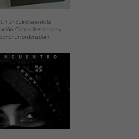
 «En un quirófano de la
ación. Cómo diseccionar y
poner un ordenador»