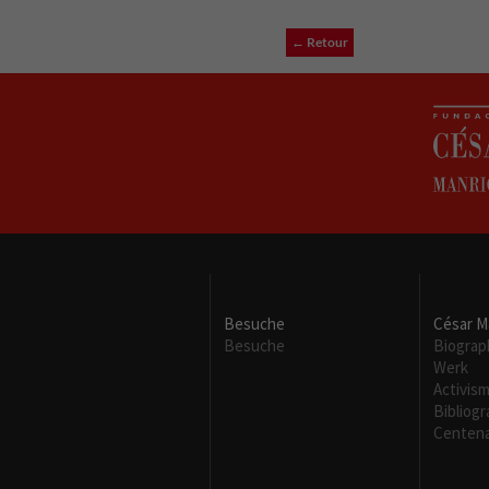
← Retour
Besuche
César M
Besuche
Biograp
Werk
Activis
Bibliogr
Centena