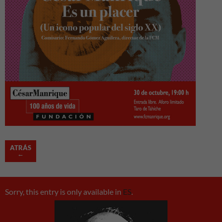
ATRÁS
←
Sorry, this entry is only available in
ES
.