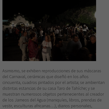
Asimismo, se exhiben reproducciones de sus máscaras
del Carnaval, cerámicas que diseñó en los años
cincuenta, cuadros pintados por el artista; se ambientan
distintas estancias de su casa Taro de Tahíche; y se
muestran numerosos objetos pertenecientes al creador
de los Jameos del Agua (maniquíes, libros, prendas de
vestir, esculturas africanas…), diarios personales,