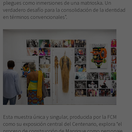
pliegues como inmersiones de una matrioska. Un
verdadero desafío para la consolidación de la identidad
en términos convencionales”.
Necesarias
Estas
Esta muestra única y singular, producida por la FCM
cookies no
como su exposición central del Centenario, explora “el
son
proceso de construcción de Manrique como personaje