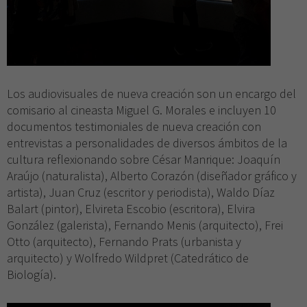
Los audiovisuales de nueva creación son un encargo del
comisario al cineasta Miguel G. Morales e incluyen 10
documentos testimoniales de nueva creación con
entrevistas a personalidades de diversos ámbitos de la
cultura reflexionando sobre César Manrique: Joaquín
Araújo (naturalista), Alberto Corazón (diseñador gráfico y
artista), Juan Cruz (escritor y periodista), Waldo Díaz
Balart (pintor), Elvireta Escobio (escritora), Elvira
González (galerista), Fernando Menis (arquitecto), Frei
Otto (arquitecto), Fernando Prats (urbanista y
arquitecto) y Wolfredo Wildpret (Catedrático de
Biología).