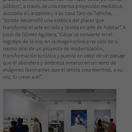
opcionales.
público”, a través de una intensa proyección mediática,
Son
necesarias
asociado a Lanzarote y a su casa Taro de Tahíche,
para que
“donde desarrolló una estética del placer que
funcione la
transformó el arte en vida y la vida en arte de habitar”. A
web.
juicio de Gómez Aguilera, “César se convierte en el
logotipo de la isla, en la imagen icónica no sólo de sí
mismo sino de un proyecto de modernización,
Experiencia
transformación turística y puesta en valor de un paisaje
Para que
que él abandera y simboliza inmerso en un reino de
nuestra web
funcione lo
imágenes fascinantes que el artista crea mientras, a su
mejor posible
vez, lo crean a él”.
durante tu
visita. Si
rechaza estas
cookies,
algunas
funcionalidades
desaparecerán
de la web.