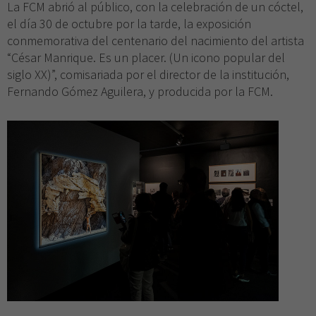
La FCM abrió al público, con la celebración de un cóctel,
el día 30 de octubre por la tarde, la exposición
conmemorativa del centenario del nacimiento del artista
“César Manrique. Es un placer. (Un icono popular del
siglo XX)”, comisariada por el director de la institución,
Fernando Gómez Aguilera, y producida por la FCM.