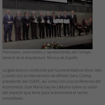
Necesarias
Estas
cookies no
son
opcionales.
Son
necesarias
para que
funcione la
Premiados, autoridades y representantes del Consejo
web.
General de la Arquitectura Técnica de España
La gala estuvo conducida por la presentadora Silvia Jato
Experiencia
Para que
y contó con la intervención de Alfredo Sanz Corma,
nuestra web
presidente del CGATE, así como con una conferencia del
funcione lo
economista José María Gay de Liébana sobre su visión
mejor posible
del impacto que tiene para la economía el sector
durante tu
inmobiliario.
visita. Si
rechaza estas