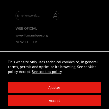
WEB OFICIAL
www.fcmanrique.org
NEWSLETTER
This website only uses technical cookies to, in general
terms, permit and optimize its browsing. See cookies
policy. Accept.
See cookies policy
Ajustes
©2019 - Fundación César Manrique. Todos los
derechos reservados.
Aviso legal
/
Política de
Accept
Privacidad
/
Créditos web