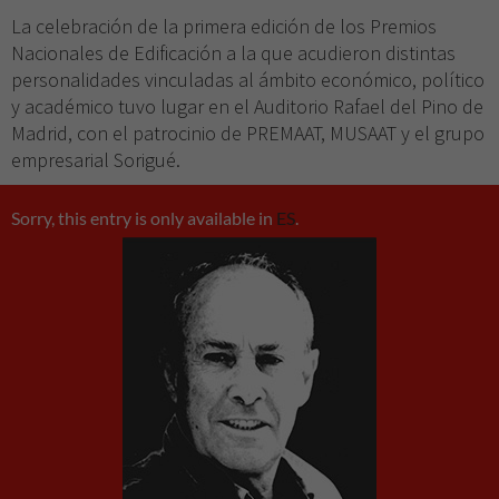
cookies,
La celebración de la primera edición de los Premios
algunas
Nacionales de Edificación a la que acudieron distintas
funcionalidades
personalidades vinculadas al ámbito económico, político
desaparecerán
de la web.
y académico tuvo lugar en el Auditorio Rafael del Pino de
Madrid, con el patrocinio de PREMAAT, MUSAAT y el grupo
empresarial Sorigué.
Sorry, this entry is only available in
ES
.