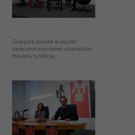
Experiencia
Para que
nuestra web
funcione lo
mejor posible
Guía para abordar el alquiler
durante tu
vacacional: soluciones urbanísticas,
visita. Si
fiscales y turísticas
rechaza estas
cookies,
algunas
funcionalidades
desaparecerán
de la web.