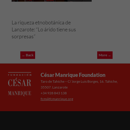
La riqueza etnobotánica de
Lanzarote: “Lo árido tiene sus
sorpresas”
← Back
More →
César Manrique Foundation
Taro de Tahíche – C/ Jorge Luis Borges, 16. Tahíche,
35507. Lanzarote
+34 928 843 138
fcm@fcmanrique.org