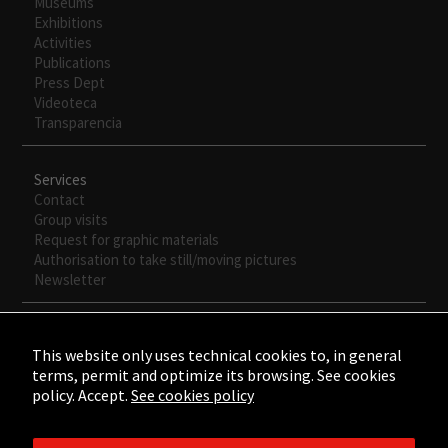
Museums
Exhibitions
Activities
Publications
Press Dept
Videoteca
Transparencia
Services
Contact
Group visits
Request for graphic materials
Authorisation to take still/moving pictures
Newsletter
This website only uses technical cookies to, in general
terms, permit and optimize its browsing. See cookies
policy. Accept.
See cookies policy