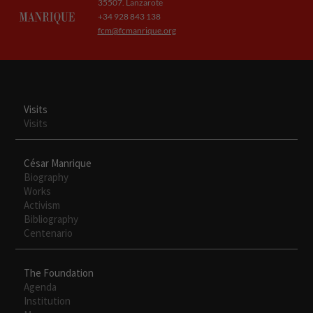
35507. Lanzarote
+34 928 843 138
fcm@fcmanrique.org
Visits
Visits
César Manrique
Biography
Works
Activism
Bibliography
Centenario
The Foundation
Agenda
Institution