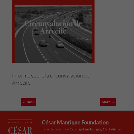
durante tu
visita. Si
rechaza estas
cookies,
algunas
funcionalidades
desaparecerán
de la web.
Informe sobre la circunvalación de
Arrecife
← Back
More →
César Manrique Foundation
Taro de Tahíche – C/ Jorge Luis Borges, 16. Tahíche,