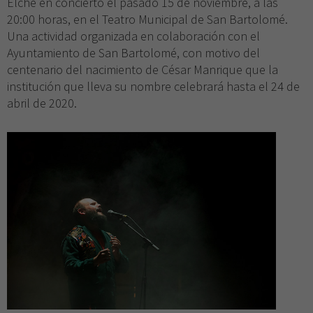
Elche en concierto el pasado 15 de noviembre, a las
20:00 horas, en el Teatro Municipal de San Bartolomé.
Una actividad organizada en colaboración con el
Ayuntamiento de San Bartolomé, con motivo del
centenario del nacimiento de César Manrique que la
institución que lleva su nombre celebrará hasta el 24 de
abril de 2020.