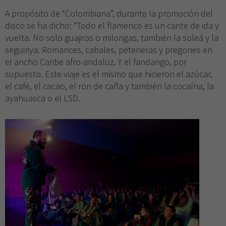
A propósito de “Colombiana”, durante la promoción del
disco se ha dicho: “Todo el flamenco es un cante de ida y
vuelta. No solo guajiras o milongas, también la soleá y la
seguiriya. Romances, cabales, peteneras y pregones en
el ancho Caribe afro-andaluz. Y el fandango, por
supuesto. Este viaje es el mismo que hicieron el azúcar,
el café, el cacao, el ron de caña y también la cocaína, la
ayahuasca o el LSD.