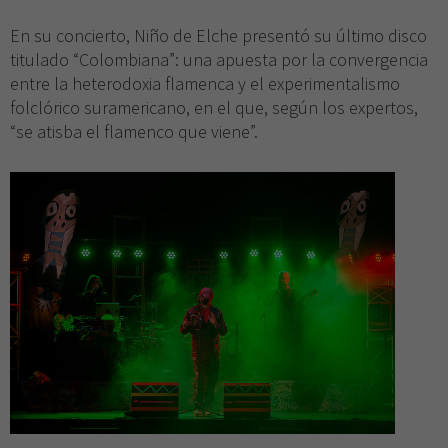
En su concierto, Niño de Elche presentó su último disco
titulado “Colombiana”: una apuesta por la convergencia
entre la heterodoxia flamenca y el experimentalismo
folclórico suramericano, en el que, según los expertos,
“se atisba el flamenco que viene”.