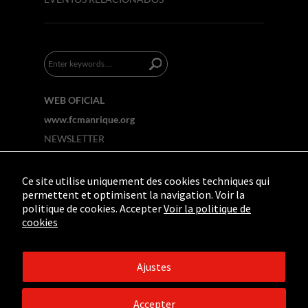
WEB OFICIAL
www.fcmanrique.org
NEWSLETTER
Ce site utilise uniquement des cookies techniques qui
permettent et optimisent la navigation. Voir la
politique de cookies. Accepter
Voir la politique de
cookies
Ajustes
©2019 - Fundación César Manrique. Todos los
derechos reservados.
Aviso legal
/
Política de
Accepter
Privacidad
/
Créditos web