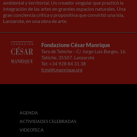
ambiental y territorial. Un creador singular que practicó la
necesarias
integración de las artes en grandes espacios naturales. Una
para que
gran conciencia crítica y propositiva que convirtió una isla,
funcione la
Lanzarote, en una obra de arte.
web.
Experiencia
Fondazione César Manrique
Para que
Taro de Tahíche – C/ Jorge Luis Borges, 16.
nuestra web
Tahíche, 35507. Lanzarote
funcione lo
Tel: +34 928 84 31 38
mejor posible
fcm@fcmanrique.org
durante tu
visita. Si
rechaza estas
cookies,
algunas
funcionalidades
desaparecerán
AGENDA
de la web.
ACTIVIDADES CELEBRADAS
VIDEOTECA