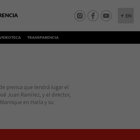
RENCIA
▼ EN
VIDEOTECA
TRANSPARENCIA
e prensa que tendrá lugar el
osé Juan Ramírez, y el director,
 Manrique en Haría y su