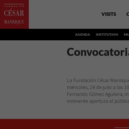
VISITS
AGENDA
INSTITUTION
MU
Convocatori
La Fundación César
Manrique
miércoles, 24 de julio a las 1
Fernando Gómez Aguilera, in
inminente apertura al públic