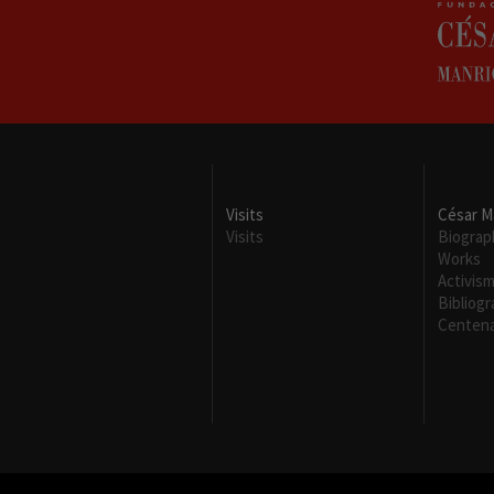
Visits
César M
Visits
Biograp
Works
Activis
Bibliog
Centena