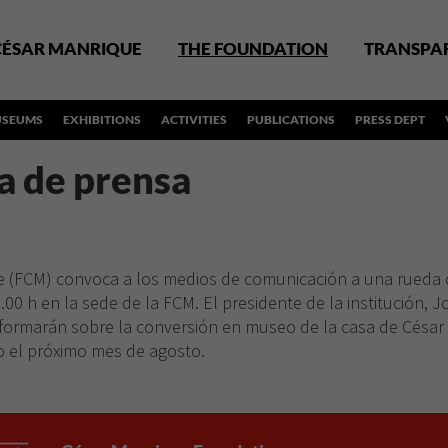
CÉSAR MANRIQUE
THE FOUNDATION
TRANSPA
SEUMS
EXHIBITIONS
ACTIVITIES
PUBLICATIONS
PRESS DEPT
a de prensa
 (FCM) convoca a los medios de comunicación a una rueda d
0.00 h en la sede de la FCM. El presidente de la institución, J
formarán sobre la conversión en museo de la casa de César
o el próximo mes de agosto.