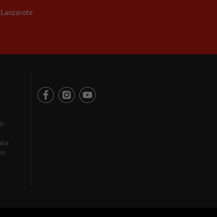
. Lanzarote
ic
ake
es