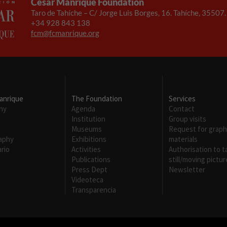
César Manrique Foundation
Taro de Tahíche – C/ Jorge Luis Borges, 16. Tahíche, 35507
+34 928 843 138
fcm@fcmanrique.org
anrique
The Foundation
Services
hy
Agenda
Contact
Institution
Group visits
m
Museums
Request for graph
raphy
Exhibitions
materials
rio
Activities
Authorisation to t
Publications
still/moving pictur
Press Dept
Newsletter
Videoteca
Transparencia