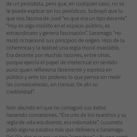
de un periodista, pero que, en cualquier caso, no se
le puede explicar sin los periódicos. Subrayó que lo
que nos fascina de José “es que era un tipo decente”.
“Hoy es algo insólito en el espacio público, es
extraordinario y genera fascinación”. Saramago “no
mutó ni traicionó sus principios de origen. Hizo de la
coherencia y la lealtad una regla moral inviolable.
Era decente por muchas razones, entre otras,
porque ejercía el papel de intelectual en sentido
puro: quien reflexiona libremente y expresa en
público y ante los poderes lo que piensa sin medir
las consecuencias, sin transar. De ahí su
credibilidad”.
Naïr abundó en que no consiguió sus éxitos
haciendo concesiones. “Era uno de los nuestros y su
regla de vida era disentir, era indomable”. Lusarreta
pidió alguna palabra más que definiera a Saramago.
Del Río dijo que era un tipo “simpático” y Bueno cerró