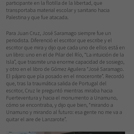
participante en la flotilla de la libertad, que
Estas
transportaba material escolar y sanitario hacia
cookies no
Palestina y que fue atacada.
son
opcionales.
Son
Para Juan Cruz, José Saramago siempre fue un
necesarias
periodista. Diferenció el escritor que escribe y el
para que
escritor que mira y dijo que cada uno de ellos está en
funcione la
web.
un libro: uno en el de Pilar del Río, “La intuición de la
Isla”, que trasmite una enorme capacidad de sosiego,
y otro en el libro de Gómez Aguilera “José Saramago.
Experiencia
El pájaro que pía posado en el rinoceronte”. Recordó
Para que
que, tras la traumática salida de Portugal del
nuestra web
escritor, Cruz le preguntó mientras miraba hacia
funcione lo
Fuerteventura y hacia el monumento a Unamuno,
mejor posible
durante tu
cómo se encontraba, y dijo que bien, “mirando a
visita. Si
Unamuno y mirando al futuro: esa gente no me va a
rechaza estas
quitar el aire de Lanzarote”.
cookies,
algunas
funcionalidades