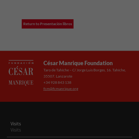
Return to Presentación libros
César Manrique Foundation
Taro de Tahíche – C/ Jorge Luis Borges, 16. Tahíche,
35507. Lanzarote
+34 928 843 138
fcm@fcmanrique.org
Visits
Visits