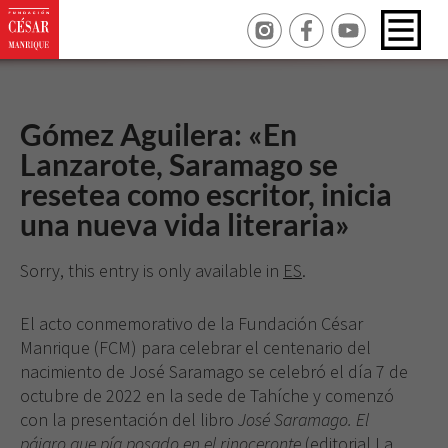
Gómez Aguilera: «En
Lanzarote, Saramago se
resetea como escritor, inicia
una nueva vida literaria»
Sorry, this entry is only available in
ES
.
El acto conmemorativo de la Fundación César
Manrique (FCM) para celebrar el centenario del
nacimiento de José Saramago se celebró el día 7 de
octubre de 2022 en la sede de Tahíche y comenzó
con la presentación del libro
José Saramago. El
pájaro que pía posado en el rinoceronte
(editorial La