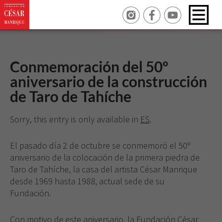
Conmemoración del 50º
aniversario de la construcción
de Taro de Tahíche
Sorry, this entry is only available in
ES
.
El pasado día 2 de octubre se conmemoró el 50º
aniversario de la colocación de la primera piedra de
Taro de Tahíche, la casa del artista César Manrique
desde 1969 hasta 1988, actual sede de su
Fundación.
Con motivo de este aniversario, la Fundación César