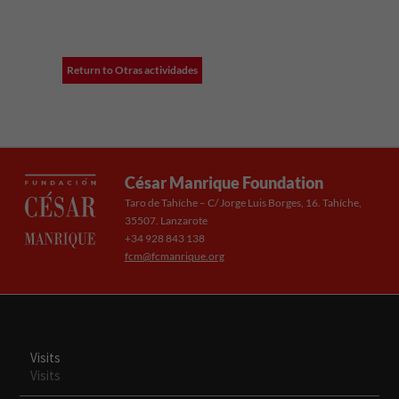
funcionalidades
desaparecerán
de la web.
Return to Otras actividades
César Manrique Foundation
Taro de Tahíche – C/ Jorge Luis Borges, 16. Tahíche,
35507. Lanzarote
+34 928 843 138
fcm@fcmanrique.org
Visits
Visits