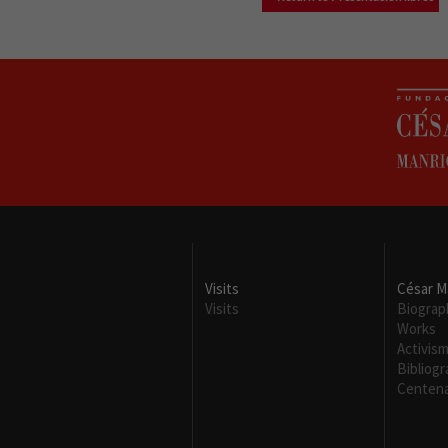
Visits
César M
Visits
Biograp
Works
Activis
Bibliog
Centena