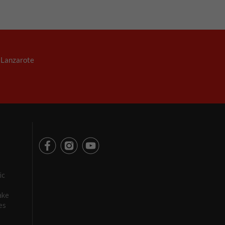
. Lanzarote
ic
ake
es