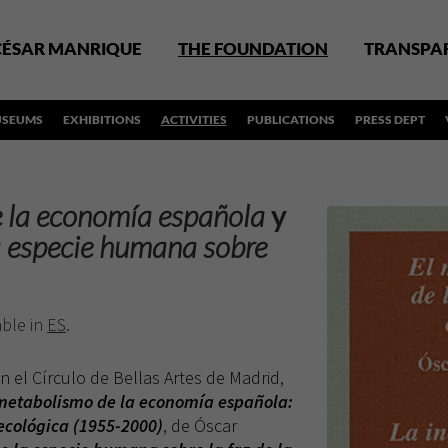
CÉSAR MANRIQUE
THE FOUNDATION
TRANSPA
SEUMS
EXHIBITIONS
ACTIVITIES
PUBLICATIONS
PRESS DEPT
 la economía española
y
la especie humana sobre
able in
ES
.
n el Círculo de Bellas Artes de Madrid,
metabolismo de la economía española:
 ecológica (1955-2000)
, de Óscar