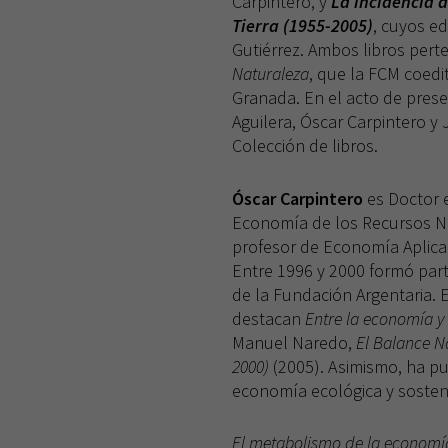
Carpintero, y
La incidencia d
Tierra (1955-2005)
, cuyos e
Gutiérrez. Ambos libros pert
Naturaleza
, que la FCM coedi
Granada. En el acto de pres
Aguilera, Óscar Carpintero y
Colección de libros.
Óscar Carpintero
es Doctor 
Economía de los Recursos Na
profesor de Economía Aplicad
Entre 1996 y 2000 formó par
de la Fundación Argentaria. 
destacan
Entre la economía y
Manuel Naredo,
El Balance N
2000)
(2005). Asimismo, ha p
economía ecológica y sosteni
El metabolismo de la economía