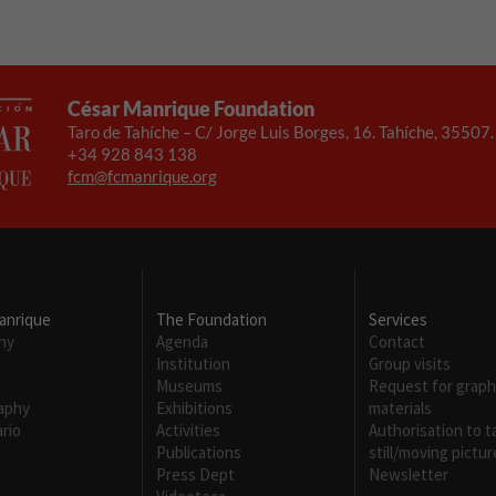
para que
funcione la
web.
César Manrique Foundation
Taro de Tahíche – C/ Jorge Luis Borges, 16. Tahíche, 35507
Experiencia
+34 928 843 138
Para que
fcm@fcmanrique.org
nuestra web
funcione lo
mejor posible
durante tu
visita. Si
rechaza estas
cookies,
anrique
The Foundation
Services
algunas
hy
Agenda
Contact
funcionalidades
Institution
Group visits
desaparecerán
m
Museums
Request for graph
de la web.
raphy
Exhibitions
materials
rio
Activities
Authorisation to t
Publications
still/moving pictur
Press Dept
Newsletter