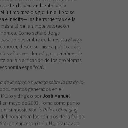
a sostenibilidad ambiental de la
 último medio siglo. En el libro se
 e inédita— las herramientas de la
más allá de la simple
valoración
conómica. Como señaló Jorge
 pasado noviembre de la revista
El viejo
reconocer, desde su misma publicación,
 los años venideros” y, en palabras de
te en la clarificación de los problemas
 economía española”.
ia de la especie humana sobre la faz de la
 documentos generados en el
título y dirigido por
José Manuel
FCM en mayo de 2003. Toma como punto
 del simposio
Man´s Role in Changing
 del hombre en los cambios de la faz de
 1955 en Princeton (EE UU), promovido