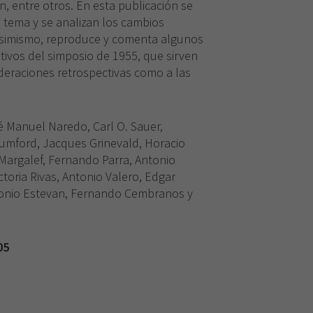
, entre otros. En esta publicación se
el tema y se analizan los cambios
simismo, reproduce y comenta algunos
tivos del simposio de 1955, que sirven
ideraciones retrospectivas como a las
sé Manuel Naredo, Carl O. Sauer,
Mumford, Jacques Grinevald, Horacio
 Margalef, Fernando Parra, Antonio
oria Rivas, Antonio Valero, Edgar
tonio Estevan, Fernando Cembranos y
Necesarias
Estas
05
cookies no
son
opcionales.
Son
necesarias