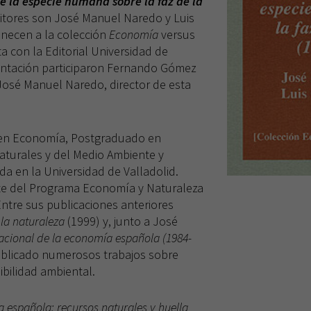
e la especie humana sobre la faz de la
ditores son José Manuel Naredo y Luis
enecen a la colección
Economía
versus
ta con la Editorial Universidad de
entación participaron Fernando Gómez
 José Manuel Naredo, director de esta
en Economía, Postgraduado en
turales y del Medio Ambiente y
a en la Universidad de Valladolid.
te del Programa Economía y Naturaleza
Entre sus publicaciones anteriores
 la naturaleza
(1999) y, junto a José
acional de la economía española (1984-
ublicado numerosos trabajos sobre
bilidad ambiental.
 española: recursos naturales y huella