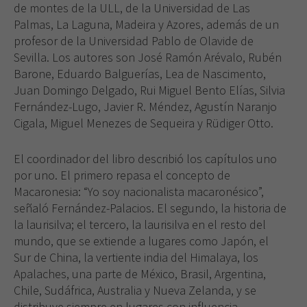
de montes de la ULL, de la Universidad de Las
Palmas, La Laguna, Madeira y Azores, además de un
profesor de la Universidad Pablo de Olavide de
Sevilla. Los autores son José Ramón Arévalo, Rubén
Barone, Eduardo Balguerías, Lea de Nascimento,
Juan Domingo Delgado, Rui Miguel Bento Elías, Silvia
Fernández-Lugo, Javier R. Méndez, Agustín Naranjo
Cigala, Miguel Menezes de Sequeira y Rüdiger Otto.
El coordinador del libro describió los capítulos uno
por uno. El primero repasa el concepto de
Macaronesia: “Yo soy nacionalista macaronésico”,
señaló Fernández-Palacios. El segundo, la historia de
la laurisilva; el tercero, la laurisilva en el resto del
mundo, que se extiende a lugares como Japón, el
Sur de China, la vertiente india del Himalaya, los
Apalaches, una parte de México, Brasil, Argentina,
Chile, Sudáfrica, Australia y Nueva Zelanda, y se
distribuye siempre en lugares con influencia