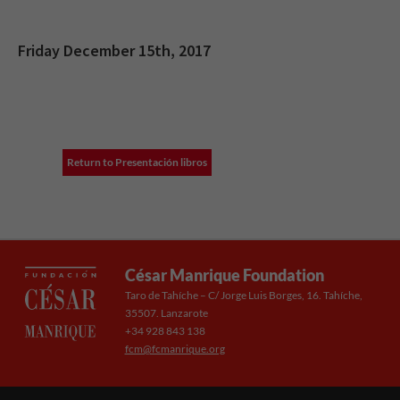
Friday December 15th, 2017
Return to Presentación libros
César Manrique Foundation
Taro de Tahíche – C/ Jorge Luis Borges, 16. Tahíche,
35507. Lanzarote
+34 928 843 138
fcm@fcmanrique.org