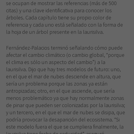
web.
se ocupan de mostrar las referencias (más de 500
citas) y una clave identificativa para conocer los
árboles. Cada capítulo tiene su propio color de
Experiencia
referencia y cada uno está señalado con la forma de
Para que
la hoja de un árbol presente en la laurisilva.
nuestra web
funcione lo
mejor posible
Fernández-Palacios terminó señalando cómo puede
durante tu
afectar el cambio climático (o cambio global, “porque
visita. Si
el clima es sólo un aspecto del cambio”) a la
rechaza estas
laurisilva. Dijo que hay tres modelos de futuro: uno,
cookies,
en el que el mar de nubes desciende en altura, que
algunas
funcionalidades
sería un problema porque las zonas ya están
desaparecerán
antropizadas; otro, en el que asciende, que sería
de la web.
menos problemático ya que hay normalmente zonas
de pinar que pueden ser colonizadas por la laurisilva;
y un tercero, en el que el mar de nubes se disipa, que
podría provocar la desaparición del ecosistema. “Si
este modelo fuera el que se cumpliera finalmente, la
laurisilva tiene fecha de caducidad”, aseguró.