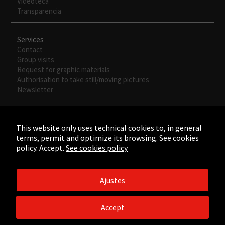
Videoteca
Transparencia
Services
Contact
Group visits
Request for graphic materials
Authorisation to take still/moving pictures
Newsletter
This website only uses technical cookies to, in general
terms, permit and optimize its browsing. See cookies
policy. Accept.
See cookies policy
Ajustes
©2015 - ©2026 Fundación César Manrique. Todos los derechos
reservados.
Accept
Aviso legal
/
Política de Privacidad
/
Política de Cookies
/
Créditos
web