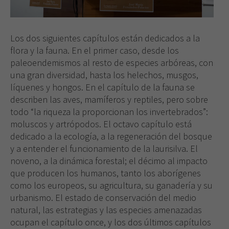
Los dos siguientes capítulos están dedicados a la
flora y la fauna. En el primer caso, desde los
paleoendemismos al resto de especies arbóreas, con
una gran diversidad, hasta los helechos, musgos,
líquenes y hongos. En el capítulo de la fauna se
describen las aves, mamíferos y reptiles, pero sobre
todo “la riqueza la proporcionan los invertebrados”:
moluscos y artrópodos. El octavo capítulo está
dedicado a la ecología, a la regeneración del bosque
Necesarias
y a entender el funcionamiento de la laurisilva. El
Estas
noveno, a la dinámica forestal; el décimo al impacto
cookies no
son
que producen los humanos, tanto los aborígenes
opcionales.
como los europeos, su agricultura, su ganadería y su
Son
urbanismo. El estado de conservación del medio
necesarias
natural, las estrategias y las especies amenazadas
para que
ocupan el capítulo once, y los dos últimos capítulos
funcione la