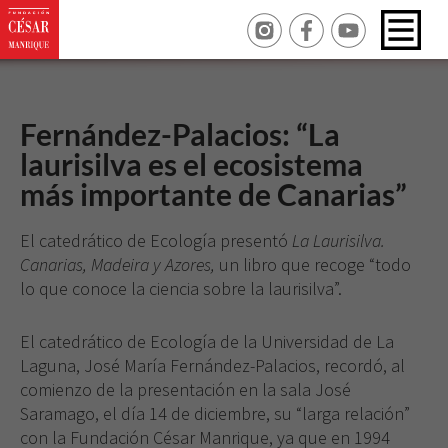
Fernández-Palacios: “La
laurisilva es el ecosistema
más importante de Canarias”
El catedrático de Ecología presentó
La Laurisilva.
Canarias, Madeira y Azores,
un libro que recoge “todo
lo que conoce la ciencia sobre la laurisilva”.
El catedrático de Ecología de la Universidad de La
Laguna, José María Fernández-Palacios, recordó, al
comienzo de la presentación en la sala José
Saramago, el día 14 de diciembre, su “larga relación”
con la Fundación César Manrique, ya que en 1994