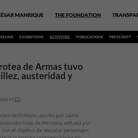
CÉSAR MANRIQUE
THE FOUNDATION
TRANSPA
SEUMS
EXHIBITIONS
ACTIVITIES
PUBLICATIONS
PRESS DEPT
rotea de Armas tuvo
illez, austeridad y
able in
ES
.
ocera de El Mojón
, escrito por Jaime
 colección Islas de Memoria, editada por
con el objetivo de rescatar personajes
truir la historia contemporánea de