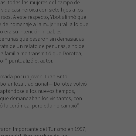
o casi todas las mujeres del campo de
vida casi heroica con siete hijos a los
Necesarias
sos. A este respecto, Ybot afirmó que
Estas
e de homenaje a la mujer rural, a lo que
cookies no
son
era su intención inicial, es
opcionales.
s penurias que pasaron sin demasiadas
Son
rata de un relato de penurias, sino de
necesarias
La familia me transmitió que Dorotea,
para que
r”, puntualizó el autor.
funcione la
web.
nimada por un joven Juan Brito —
borar loza tradicional— Dorotea volvió
Experiencia
 adaptándose a los nuevos tiempos,
Para que
 que demandaban los visitantes, con
nuestra web
ó la cerámica, pero ella no cambió”,
funcione lo
mejor posible
durante tu
visita. Si
aron Importante del Turismo en 1997,
rechaza estas