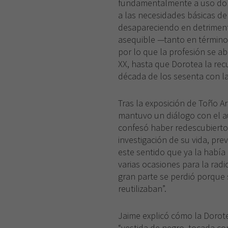
fundamentalmente a uso dom
a las necesidades básicas de
desapareciendo en detriment
asequible —tanto en término
por lo que la profesión se a
XX, hasta que Dorotea la recu
década de los sesenta con la
Tras la exposición de Toño Ar
mantuvo un diálogo con el au
confesó haber redescubierto
investigación de su vida, prev
este sentido que ya la había
varias ocasiones para la rad
gran parte se perdió porque 
reutilizaban”.
Jaime explicó cómo la Dorot
“vestida de negro, tocada c