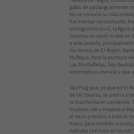
gafas de pasta igualmente os
No se conocía su vida anteri
fue intentar reconstruirla. Pa
protagonista en sí, la figura 
Dorotea no nació ni vivió en 
a este pueblo, principalment
los Novios de El Mojón. Siem
Muñique. Para la escritura de
Las Montañetas, hoy deshab
encerrada su esencia y que a
Dijo Puig que, ya que en El 
de las loceras, se podría p
la loza hecha en Lanzarote. 
tropieza, cae y empieza a deja
el muro y recibía a todo el 
Kraus, pero también a cualqui
hablaba con todo el mundo”