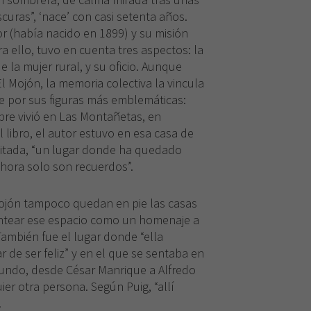
curas”, ‘nace’ con casi setenta años.
or (había nacido en 1899) y su misión
ra ello, tuvo en cuenta tres aspectos: la
de la mujer rural, y su oficio. Aunque
El Mojón, la memoria colectiva la vincula
e por sus figuras más emblemáticas:
pre vivió en Las Montañetas, en
l libro, el autor estuvo en esa casa de
itada, “un lugar donde ha quedado
hora solo son recuerdos”.
Mojón tampoco quedan en pie las casas
lantear ese espacio como un homenaje a
También fue el lugar donde “ella
r de ser feliz” y en el que se sentaba en
mundo, desde César Manrique a Alfredo
er otra persona. Según Puig, “allí
.