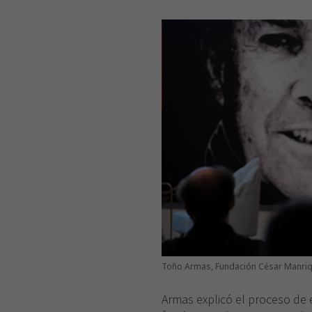
Toño Armas, Fundación César Manriq
Armas explicó el proceso de 