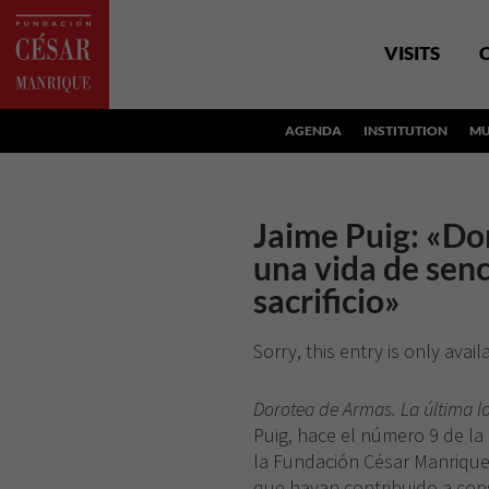
VISITS
AGENDA
INSTITUTION
MU
Jaime Puig: «Do
una vida de senc
sacrificio»
Sorry, this entry is only avail
Dorotea de Armas. La última l
Puig, hace el número 9 de la
la Fundación César Manrique 
que hayan contribuido a cons