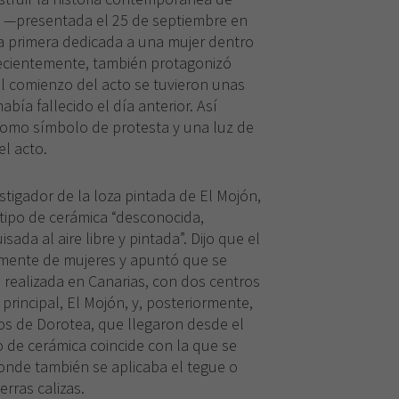
ón —presentada el 25 de septiembre en
a primera dedicada a una mujer dentro
 recientemente, también protagonizó
al comienzo del acto se tuvieron unas
bía fallecido el día anterior. Así
omo símbolo de protesta y una luz de
el acto.
stigador de la loza pintada de El Mojón,
 tipo de cerámica “desconocida,
sada al aire libre y pintada”. Dijo que el
vamente de mujeres y apuntó que se
a realizada en Canarias, con dos centros
 principal, El Mojón, y, posteriormente,
s de Dorotea, que llegaron desde el
o de cerámica coincide con la que se
donde también se aplicaba el tegue o
erras calizas.