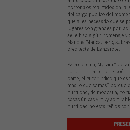
a título póstumo. A juicio de
homenajes realizados en la I
del cargo público del momen
que sí es necesario que se p
lugares son grandes por las 
se le hizo algún homenaje y 
Mancha Blanca, pero, subray
predilecta de Lanzarote.
Para concluir, Myriam Ybot an
su juicio está lleno de poéti
parte, el autor indicó que es
más lo que somos”, porque e
humildad, de modestia, no t
cosas únicas y muy admirable
humildad no está reñida con 