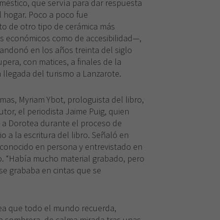
éstico, que servía para dar respuesta
l hogar. Poco a poco fue
o de otro tipo de cerámica más
s económicos como de accesibilidad—,
bandonó en los años treinta del siglo
pera, con matices, a finales de la
 llegada del turismo a Lanzarote.
mas, Myriam Ybot, prologuista del libro,
tor, el periodista Jaime Puig, quien
 a Dorotea durante el proceso de
io a la escritura del libro. Señaló en
 conocido en persona y entrevistado en
io. “Había mucho material grabado, pero
se grababa en cintas que se
ea que todo el mundo recuerda,
on sombrera, de calma mirada tras unas