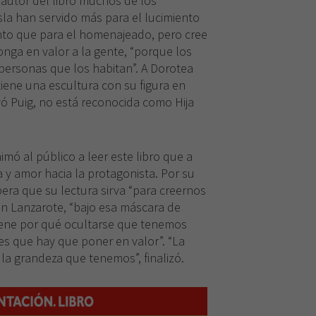
l autor del libro muchos de los
cookies,
algunas
sla han servido más para el lucimiento
funcionalidades
to que para el homenajeado, pero cree
desaparecerán
onga en valor a la gente, “porque los
de la web.
personas que los habitan”. A Dorotea
tiene una escultura con su figura en
ó Puig, no está reconocida como Hija
imó al público a leer este libro que a
ca y amor hacia la protagonista. Por su
pera que su lectura sirva “para creernos
n Lanzarote, “bajo esa máscara de
iene por qué ocultarse que tenemos
s que hay que poner en valor”. “La
la grandeza que tenemos”, finalizó.