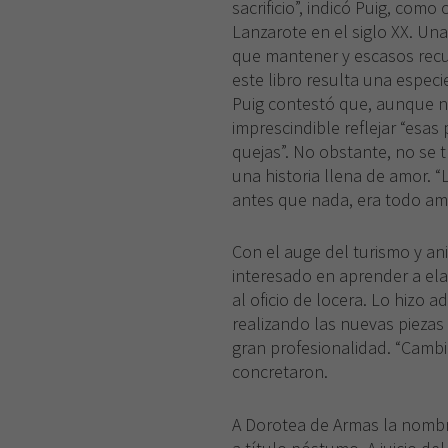
sacrificio”, indicó Puig, com
Lanzarote en el siglo XX. Una 
que mantener y escasos recur
este libro resulta una especi
Puig contestó que, aunque no 
imprescindible reflejar “esa
quejas”. No obstante, no se t
una historia llena de amor. “
antes que nada, era todo amo
Con el auge del turismo y a
interesado en aprender a ela
al oficio de locera. Lo hizo
realizando las nuevas piezas
gran profesionalidad. “Cambi
concretaron.
A Dorotea de Armas la nombr