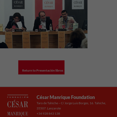
Return to Presentación libros
César Manrique Foundation
Taro de Tahíche – C/ Jorge Luis Borges, 16. Tahíche,
35507. Lanzarote
+34 928 843 138