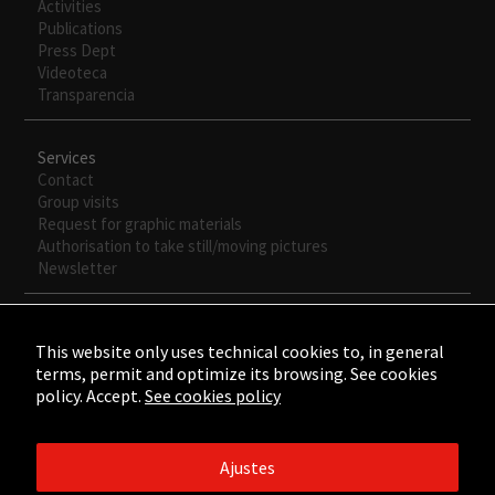
Activities
Publications
Press Dept
Videoteca
Transparencia
Services
Contact
Group visits
Request for graphic materials
Authorisation to take still/moving pictures
Newsletter
This website only uses technical cookies to, in general
terms, permit and optimize its browsing. See cookies
policy. Accept.
See cookies policy
Ajustes
©2015 - ©2026 Fundación César Manrique. Todos los derechos