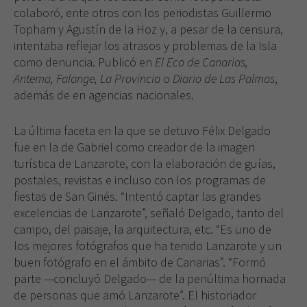
colaboró, ente otros con los periodistas Guillermo
Topham y Agustín de la Hoz y, a pesar de la censura,
intentaba reflejar los atrasos y problemas de la Isla
como denuncia. Publicó en
El Eco de Canarias,
Antema, Falange, La Provincia
o
Diario de Las Palmas
,
además de en agencias nacionales.
La última faceta en la que se detuvo Félix Delgado
fue en la de Gabriel como creador de la imagen
turística de Lanzarote, con la elaboración de guías,
postales, revistas e incluso con los programas de
fiestas de San Ginés. “Intentó captar las grandes
Necesarias
excelencias de Lanzarote”, señaló Delgado, tanto del
Estas
campo, del paisaje, la arquitectura, etc. “Es uno de
cookies no
los mejores fotógrafos que ha tenido Lanzarote y un
son
buen fotógrafo en el ámbito de Canarias”. “Formó
opcionales.
parte —concluyó Delgado— de la penúltima hornada
Son
necesarias
de personas que amó Lanzarote”. El historiador
para que