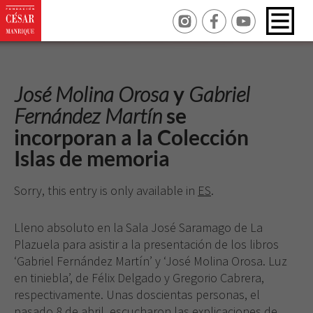
José Molina Orosa
y
Gabriel
Fernández Martín
se
incorporan a la Colección
Islas de memoria
Sorry, this entry is only available in
ES
.
Lleno absoluto en la Sala José Saramago de La
Plazuela para asistir a la presentación de los libros
‘Gabriel Fernández Martín’ y ‘José Molina Orosa. Luz
en tiniebla’, de Félix Delgado y Gregorio Cabrera,
respectivamente. Unas doscientas personas, el
pasado 8 de abril, escucharon las explicaciones de