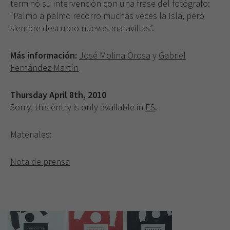
terminó su intervención con una frase del fotógrafo:
funcione la
“Palmo a palmo recorro muchas veces la Isla, pero
web.
siempre descubro nuevas maravillas”.
Experiencia
Más información:
José Molina Orosa
y
Gabriel
Para que
Fernández Martín
nuestra web
funcione lo
Thursday April 8th, 2010
mejor posible
Sorry, this entry is only available in
ES
.
durante tu
visita. Si
rechaza estas
Materiales:
cookies,
algunas
funcionalidades
Nota de prensa
desaparecerán
de la web.