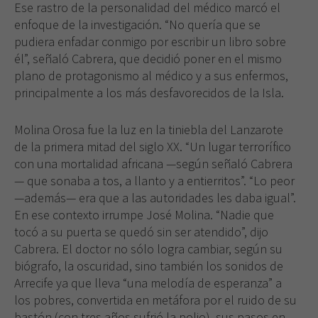
Ese rastro de la personalidad del médico marcó el
enfoque de la investigación. “No quería que se
pudiera enfadar conmigo por escribir un libro sobre
él”, señaló Cabrera, que decidió poner en el mismo
plano de protagonismo al médico y a sus enfermos,
principalmente a los más desfavorecidos de la Isla.
Molina Orosa fue la luz en la tiniebla del Lanzarote
de la primera mitad del siglo XX. “Un lugar terrorífico
con una mortalidad africana —según señaló Cabrera
— que sonaba a tos, a llanto y a entierritos”. “Lo peor
—además— era que a las autoridades les daba igual”.
En ese contexto irrumpe José Molina. “Nadie que
tocó a su puerta se quedó sin ser atendido”, dijo
Cabrera. El doctor no sólo logra cambiar, según su
biógrafo, la oscuridad, sino también los sonidos de
Arrecife ya que lleva “una melodía de esperanza” a
los pobres, convertida en metáfora por el ruido de su
bastón (con tres años sufrió la polio), sus pasos en