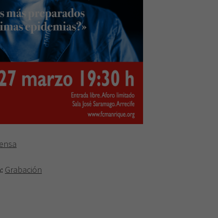
rensa
a:
Grabación