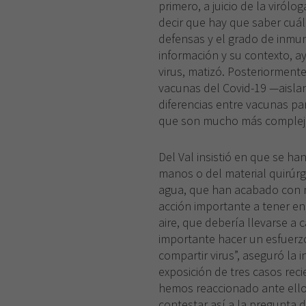
primero, a juicio de la virólo
decir que hay que saber cuál
defensas y el grado de inmun
información y su contexto, a
virus, matizó. Posteriormente
vacunas del Covid-19 —aislan
diferencias entre vacunas par
que son mucho más complej
Del Val insistió en que se h
manos o del material quirúrgi
agua, que han acabado con m
acción importante a tener en
aire, que debería llevarse a c
importante hacer un esfuerzo 
compartir virus”, aseguró la i
exposición de tres casos rec
hemos reaccionado ante ello
contestar así a la pregunta 