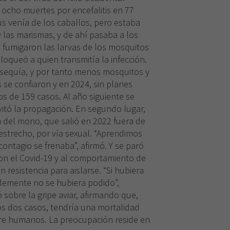
on ocho muertes por encefalitis en 77
us venía de los caballos, pero estaba
y las marismas, y de ahí pasaba a los
 fumigaron las larvas de los mosquitos
bloqueó a quien transmitía la infección.
 sequía, y por tanto menos mosquitos y
 se confiaron y en 2024, sin planes
s de 159 casos. Al año siguiente se
vitó la propagación. En segundo lugar,
a del mono, que salió en 2022 fuera de
estrecho, por vía sexual. “Aprendimos
 contagio se frenaba”, afirmó. Y se paró
 con el Covid-19 y al comportamiento de
 resistencia para aislarse. “Si hubiera
Necesarias
blemente no se hubiera podido”,
Estas
ó sobre la gripe aviar, afirmando que,
cookies no
os dos casos, tendría una mortalidad
son
tre humanos. La preocupación reside en
opcionales.
Son