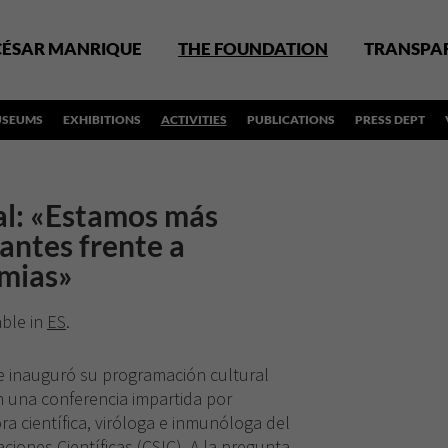
CÉSAR MANRIQUE
THE FOUNDATION
TRANSPA
SEUMS
EXHIBITIONS
ACTIVITIES
PUBLICATIONS
PRESS DEPT
al: «Estamos más
antes frente a
mias»
able in
ES
.
 inauguró su programación cultural
n una conferencia impartida por
ora científica, viróloga e inmunóloga del
ciones Científicas (CSIC). A la pregunta