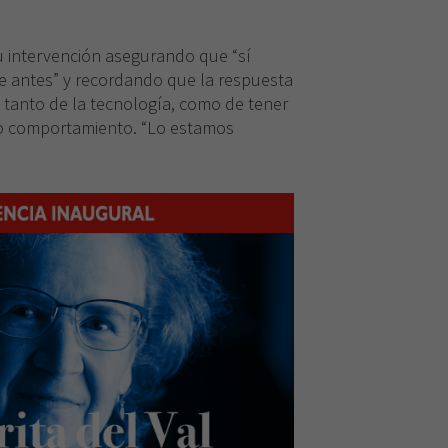
.
necesarias
para que
u intervención asegurando que “sí
funcione la
 antes” y recordando que la respuesta
web.
anto de la tecnología, como de tener
o comportamiento. “Lo estamos
Experiencia
Para que
nuestra web
funcione lo
mejor posible
durante tu
visita. Si
rechaza estas
cookies,
algunas
funcionalidades
desaparecerán
de la web.