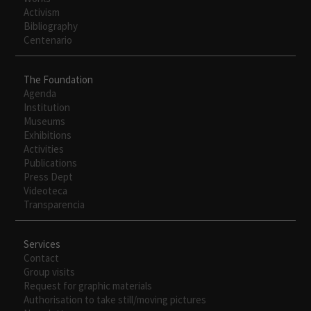
Activism
Bibliography
Centenario
The Foundation
Agenda
Institution
Museums
Necesarias
Exhibitions
Estas
Activities
cookies no
Publications
son
Press Dept
opcionales.
Videoteca
Son
Transparencia
necesarias
para que
funcione la
Services
web.
Contact
Group visits
Request for graphic materials
Authorisation to take still/moving pictures
Experiencia