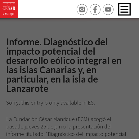
Informe. Diagnóstico del
impacto potencial del
desarrollo eólico integral en
las islas Canarias y, en
particular, en la isla de
Lanzarote
Sorry, this entry is only available in
ES
.
La Fundación César Manrique (FCM) acogió el
pasado jueves 25 de junio la presentación del
informe titulado: “Diagnóstico del impacto potencial