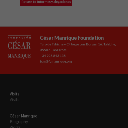
Return to Informes y alegaciones
César Manrique Foundation
Taro de Tahíche – C/ Jorge Luis Borges, 16. Tahíche,
35507. Lanzarote
+34 928 843 138
fcm@fcmanrique.org
Visits
Visits
César Manrique
Biography
Works