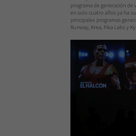
programa de generación de v
en solo cuatro años ya ha s
principales programas gener
Runway, Krea, Pika Labs y Ky