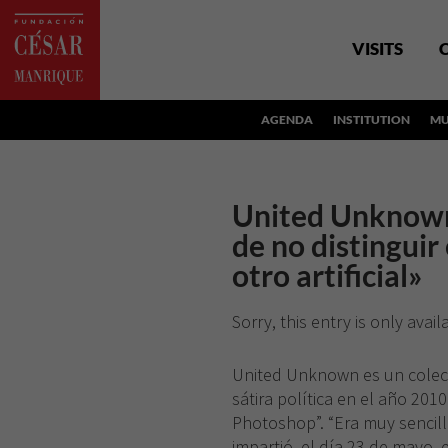
VISITS
AGENDA
INSTITUTION
MU
United Unknown
de no distinguir
otro artificial»
Sorry, this entry is only avail
United Unknown es un colec
sátira política en el año 20
Photoshop”. “Era muy sencillo
impartió, el día 23 de mayo, 