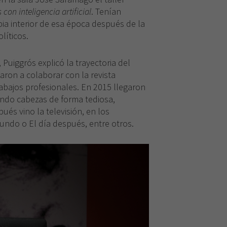
on inteligencia artificial
. Tenían
bia interior de esa época después de la
líticos.
, Puiggrós explicó la trayectoria del
aron a colaborar con la revista
abajos profesionales. En 2015 llegaron
ando cabezas de forma tediosa,
és vino la televisión, en los
undo o El día después, entre otros.