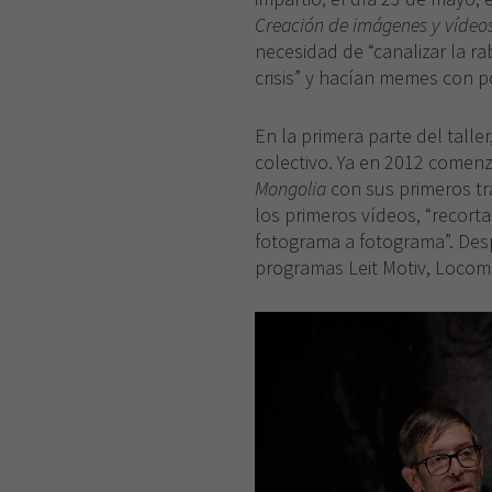
Creación de imágenes y vídeos c
necesidad de “canalizar la ra
crisis” y hacían memes con po
En la primera parte del taller
colectivo. Ya en 2012 comenz
Mongolia
con sus primeros tr
los primeros vídeos, “recort
fotograma a fotograma”. Despu
programas Leit Motiv, Locom