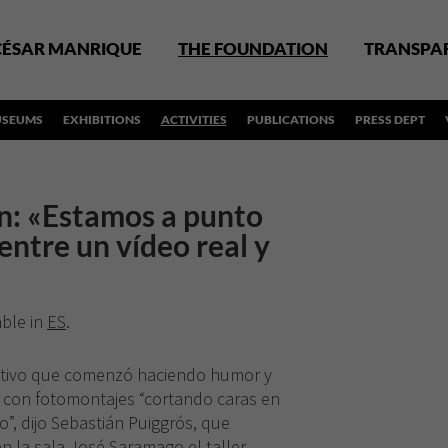
CÉSAR MANRIQUE
THE FOUNDATION
TRANSPA
SEUMS
EXHIBITIONS
ACTIVITIES
PUBLICATIONS
PRESS DEPT
: «Estamos a punto
 entre un vídeo real y
able in
ES
.
tivo que comenzó haciendo humor y
10 con fotomontajes “cortando caras en
”, dijo Sebastián Puiggrós, que
en la sala José Saramago el taller