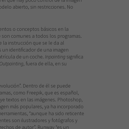
odelo abierto, sin restricciones. No
entos o conceptos básicos en la
e son comunes a todos los programas.
 la instrucción que se le da al
 es un identificador de una imagen
atrícula de un coche.
Inpainting
significa
Outpainting
, fuera de ella, en su
revolución”. Dentro de él se puede
ramas, como Freepik, que es español,
uye textos en las imágenes. Photoshop,
agen más populares, ya ha incorporado
us herramientas, “aunque ha sido reticente
entes son ilustradores y fotógrafos y
rechos de autor”. Runway
“es un