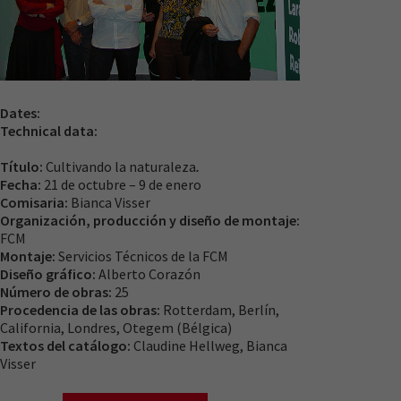
Para que
nuestra web
funcione lo
mejor posible
durante tu
visita. Si
Dates:
rechaza estas
Technical data:
cookies,
algunas
Título:
Cultivando la naturaleza
.
funcionalidades
Fecha:
21 de octubre – 9 de enero
desaparecerán
Comisaria:
Bianca Visser
de la web.
Organización, producción y diseño de montaje:
FCM
Montaje:
Servicios Técnicos de la FCM
Diseño gráfico:
Alberto Corazón
Número de obras:
25
Procedencia de las obras:
Rotterdam, Berlín,
California, Londres, Otegem (Bélgica)
Textos del catálogo:
Claudine Hellweg, Bianca
Visser