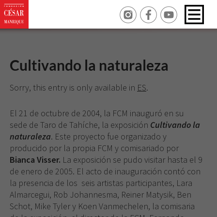
Cultivando la naturaleza
Sorry, this entry is only available in
ES
.
El 21 de octubre de 2004, la FCM inauguró en su
sede de Taro de Tahíche, la exposición
Cultivando la
naturaleza
. Este proyecto fue organizado y
producido por la propia FCM y comisariado por
Bianca Visser.
La exposición se pudo visitar hasta el 9
de enero de 2005. El acto de inauguración contó con
la presencia de los seis artistas participantes, Lara
Almarcegui, Rob Johannesma, Reiner Matysik, Ben
Schot, Mike Tyler y Koen Vanmechelen, la comisaria