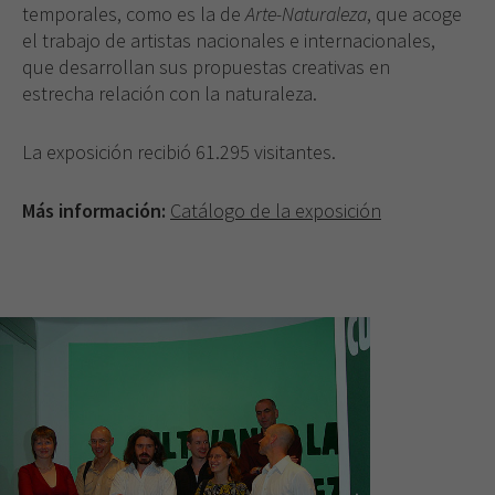
temporales, como es la de
Arte-Naturaleza
, que acoge
el trabajo de artistas nacionales e internacionales,
que desarrollan sus propuestas creativas en
estrecha relación con la naturaleza.
La exposición recibió 61.295 visitantes.
Necesarias
Más información:
Catálogo de la exposición
Estas
cookies no
son
opcionales.
Son
necesarias
para que
funcione la
web.
Experiencia