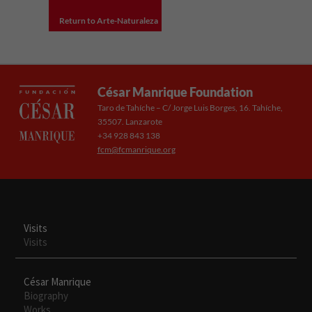
Return to Arte-Naturaleza
César Manrique Foundation
Taro de Tahíche – C/ Jorge Luis Borges, 16. Tahíche,
35507. Lanzarote
+34 928 843 138
fcm@fcmanrique.org
Visits
Visits
César Manrique
Biography
Works