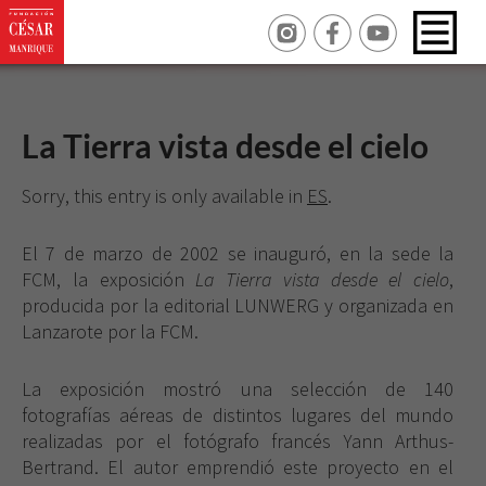
La Tierra vista desde el cielo
Sorry, this entry is only available in
ES
.
El 7 de marzo de 2002 se inauguró, en la sede la
FCM, la exposición
La Tierra vista desde el cielo
,
producida por la editorial LUNWERG y organizada en
Lanzarote por la FCM.
La exposición mostró una selección de 140
fotografías aéreas de distintos lugares del mundo
realizadas por el fotógrafo francés Yann Arthus-
Bertrand. El autor emprendió este proyecto en el