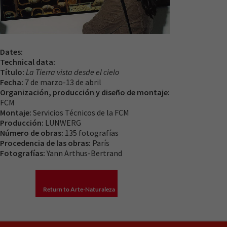
Dates:
Technical data:
Necesarias
Título:
La Tierra vista desde el cielo
Estas
Fecha:
7 de marzo-13 de abril
cookies no
Organización, producción y diseño de montaje:
son
FCM
opcionales.
Montaje:
Servicios Técnicos de la FCM
Son
Producción:
LUNWERG
necesarias
Número de obras:
135 fotografías
para que
Procedencia de las obras:
París
funcione la
Fotografías:
Yann Arthus-Bertrand
web.
Return to Arte-Naturaleza
Experiencia
Para que
nuestra web
funcione lo