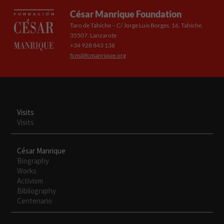
mejor posible
César Manrique Foundation
durante tu
Taro de Tahíche – C/ Jorge Luis Borges, 16. Tahíche,
visita. Si
35507. Lanzarote
rechaza estas
+34 928 843 138
cookies,
fcm@fcmanrique.org
algunas
funcionalidades
desaparecerán
de la web.
Visits
Visits
César Manrique
Biography
Works
Activism
Bibliography
Centenario