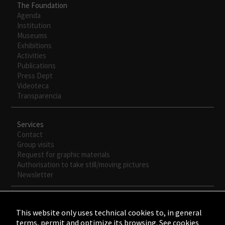
The Foundation
Agenda
Institution
Museums
Exhibitions
Activities
Publications
Press Dept
Videoteca
Transparencia
Services
Contact
Group visits
Request for graphic materials
Authorisation to take still/moving pictures
Newsletter
This website only uses technical cookies to, in general
terms, permit and optimize its browsing. See cookies