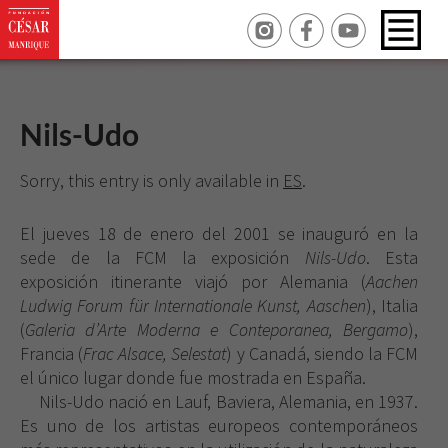
Nils-Udo
Sorry, this entry is only available in
ES
.
El jueves 18 de enero del 2001 se inauguró en la
sede de la FCM la exposición
Nils-Udo
. Esta
exposición itinerante viajó por Alemania (
Aachen
Ludwig Forum für Internationale Kunst, Aaschen
), Italia
(
Galeria d’Arte Moderna e Conteporanea, Bergamo
),
Francia (
Frac Alsace, Selestat
) y Canadá, siendo la FCM
el único lugar donde fue mostrada en España.
Nils-Udo nació en Lauf, Baviera, Alemania, en 1937.
Es uno de los artistas europeos contemporáneos