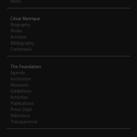
Visits
Experiencia
Para que
César Manrique
nuestra web
Biography
funcione lo
Works
mejor posible
Activism
durante tu
Bibliography
visita. Si
Centenario
rechaza estas
cookies,
The Foundation
algunas
Agenda
funcionalidades
Institution
desaparecerán
Museums
de la web.
Exhibitions
Activities
Publications
Press Dept
Videoteca
Transparencia