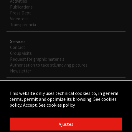
visita. Si
Activities
rechaza estas
Publications
cookies,
Press Dept
algunas
Videoteca
funcionalidades
Transparencia
desaparecerán
de la web.
Services
Contact
Group visits
Request for graphic materials
Authorisation to take still/moving pictures
Newsletter
This website only uses technical cookies to, in general
terms, permit and optimize its browsing. See cookies
policy. Accept.
See cookies policy
Ajustes
©2015 - ©2026 Fundación César Manrique. Todos los derechos