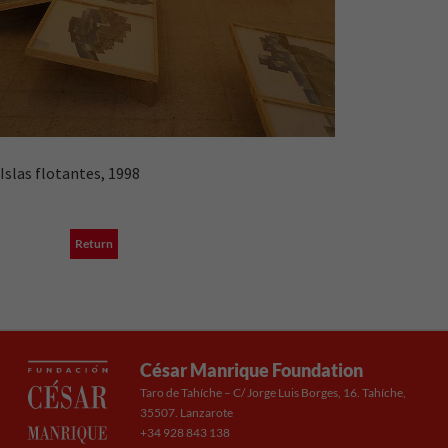
Islas flotantes, 1998
Return
César Manrique Foundation
Taro de Tahíche – C/ Jorge Luis Borges, 16. Tahíche,
35507. Lanzarote
+34 928 843 138