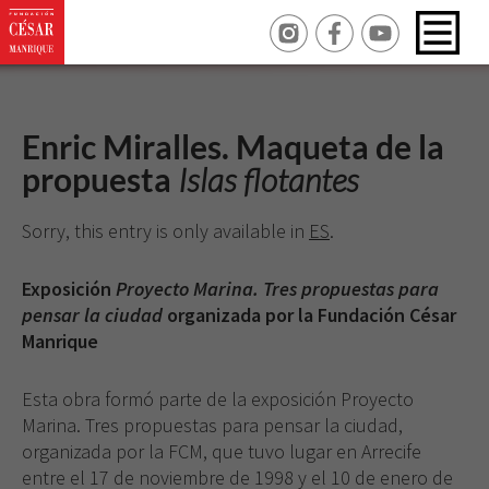
Enric Miralles. Maqueta de la
propuesta
Islas flotantes
Sorry, this entry is only available in
ES
.
Exposición
Proyecto Marina. Tres propuestas para
pensar la ciudad
organizada por la Fundación César
Manrique
Esta obra formó parte de la exposición
Proyecto
Marina. Tres propuestas para pensar la ciudad
,
organizada por la FCM, que tuvo lugar en Arrecife
entre el 17 de noviembre de 1998 y el 10 de enero de