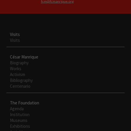
fcm@fcmanrique.org
Necesarias
Estas
Visits
cookies no
Visits
son
opcionales.
Son
César Manrique
necesarias
Biography
para que
Works
funcione la
Activism
web.
Bibliography
Centenario
Experiencia
Para que
The Foundation
nuestra web
Agenda
funcione lo
Institution
mejor posible
Museums
durante tu
Exhibitions