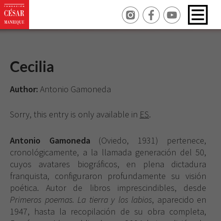
Cecilia
Author:
Antonio Gamoneda
Sorry, this entry is only available in
ES
.
Antonio
Gamoneda
(Oviedo, 1931) pertenece,
cronológicamente, a la llamada generación del 50,
cuyos avatares biográficos, en plena dictadura
franquista, configuraron profundamente su visión
poética. Autor de libros imprescindibles, desde
Primeros poemas. La tierra y los labios
, aparecido en
1947, hasta la recopilación de su obra completa,