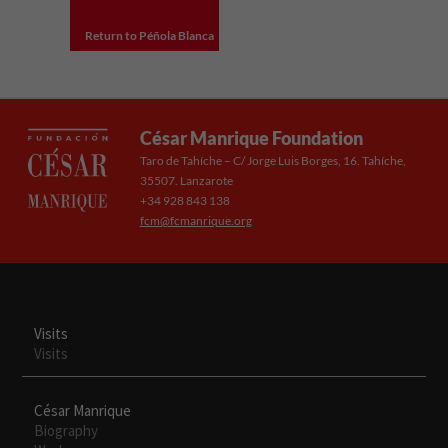
Return to Péñola Blanca
César Manrique Foundation
Taro de Tahíche – C/ Jorge Luis Borges, 16. Tahíche,
35507. Lanzarote
Necesarias
+34 928 843 138
Estas
fcm@fcmanrique.org
cookies no
son
opcionales.
Son
necesarias
para que
Visits
funcione la
Visits
web.
César Manrique
Biography
Experiencia