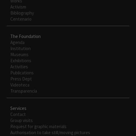
Works
Para que
Activism
nuestra web
Bibliography
funcione lo
Centenario
mejor posible
durante tu
visita. Si
The Foundation
rechaza estas
Agenda
cookies,
Institution
algunas
Museums
funcionalidades
Exhibitions
desaparecerán
Activities
de la web.
Publications
Press Dept
Videoteca
Transparencia
Services
Contact
Group visits
Request for graphic materials
Authorisation to take still/moving pictures