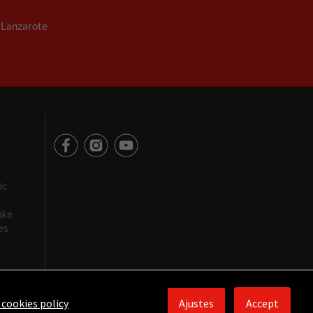
. Lanzarote
ic
ake
es
 cookies policy
Ajustes
Accept