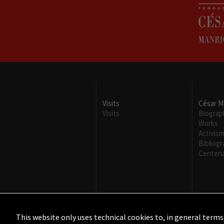
Visits
César M
Visits
Biograp
Works
Activis
Bibliog
Centena
This website only uses technical cookies to, in general terms