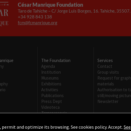
César Manrique Foundation
Taro de Tahíche – C/ Jorge Luis Borges, 16. Tahíche, 35507
+34 928 843 138
fcm@fcmanrique.org
anrique
The Foundation
Services
hy
Agenda
Contact
Institution
Group visits
m
Museums
Request for graph
Necesarias
raphy
Exhibitions
materials
Estas
rio
Activities
Authorisation to t
cookies no
Publications
still/moving pictur
son
Press Dept
Newsletter
opcionales.
Videoteca
Son
Transparencia
necesarias
para que
, permit and optimize its browsing. See cookies policy. Accept.
See
funcione la