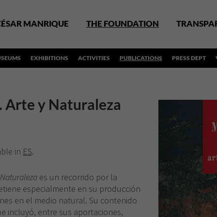
CÉSAR MANRIQUE
THE FOUNDATION
TRANSPA
SEUMS
EXHIBITIONS
ACTIVITIES
PUBLICATIONS
PRESS DEPT
 Arte y Naturaleza
able in
ES
.
 Naturaleza
es un recorrido por la
 detiene especialmente en su producción
ones en el medio natural. Su contenido
e incluyó, entre sus aportaciones,