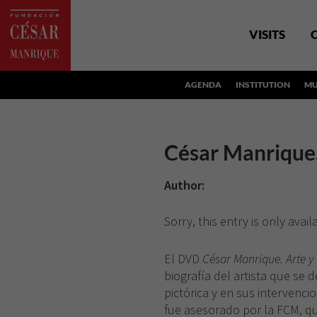
VISITS
AGENDA
INSTITUTION
MU
César Manrique.
Author:
Sorry, this entry is only avail
El DVD
César Manrique. Arte y
biografía del artista que se
pictórica y en sus intervenci
fue asesorado por la FCM, qu