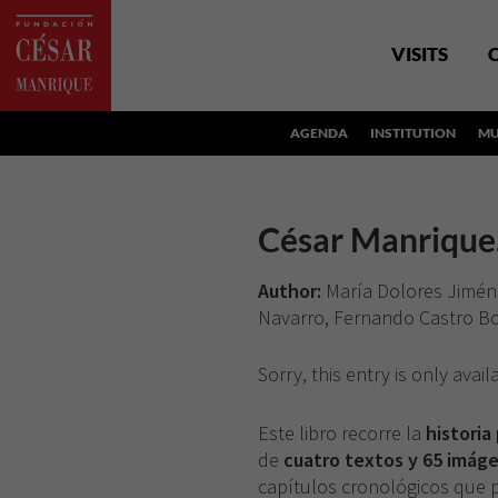
VISITS
AGENDA
INSTITUTION
MU
César Manrique.
Author:
María Dolores Jimén
Navarro, Fernando Castro B
Sorry, this entry is only avail
Este libro recorre la
historia
de
cuatro textos y 65 imág
capítulos cronológicos que p