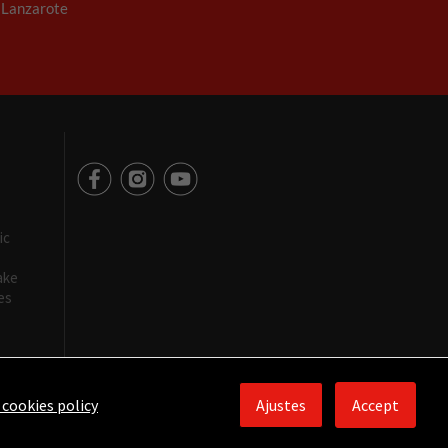
. Lanzarote
ic
ake
es
 cookies policy
Ajustes
Accept
Aviso legal
/
Política de Privacidad
/
Política de Cookies
/
Créditos web