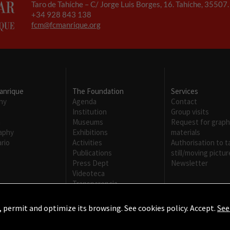
Taro de Tahíche – C/ Jorge Luis Borges, 16. Tahíche, 35507
+34 928 843 138
Necesarias
fcm@fcmanrique.org
Estas
cookies no
son
opcionales.
Son
necesarias
anrique
The Foundation
Services
para que
hy
Agenda
Contact
funcione la
Institution
Group visits
web.
m
Museums
Request for graph
raphy
Exhibitions
materials
rio
Activities
Authorisation to t
Experiencia
Publications
still/moving pictur
Para que
Press Dept
Newsletter
nuestra web
Videoteca
funcione lo
Transparencia
mejor posible
durante tu
, permit and optimize its browsing. See cookies policy. Accept.
See
visita. Si
rechaza estas
vados.