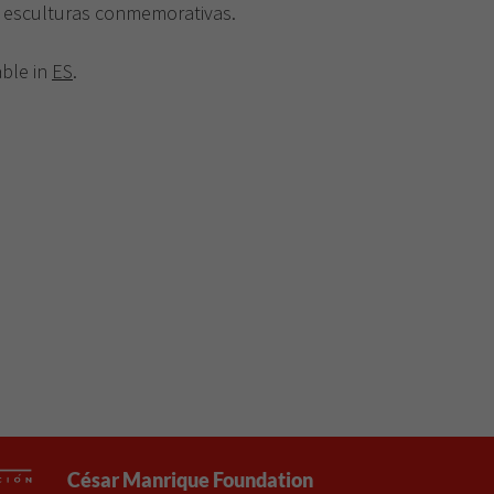
as esculturas conmemorativas.
able in
ES
.
César Manrique Foundation