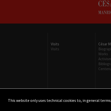
Visits
César M
Visits
Biograp
Works
Activis
Bibliog
Centena
This website only uses technical cookies to, in general terms
©2015 - ©2026 Fundación César Manrique. Todos los derechos reser