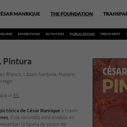
CÉSAR MANRIQUE
THE FOUNDATION
TRANSPA
SEUMS
EXHIBITIONS
ACTIVITIES
PUBLICATIONS
PRESS DEPT
 Pintura
ez-Blanco, Lázaro Santana, Mariano
orrego
able in
ES
.
 pictórica de César Manrique
a través
enes
. Este recorrido está dividido en
resentan la faceta de pintor de