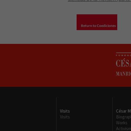
Return to Coediciones
Visits
César M
Visits
Biograp
Works
Activis