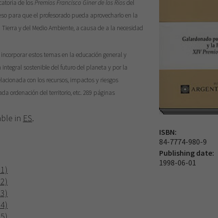
catoria de los
Premios Francisco Giner de los Ríos
del
reso para que el profesorado pueda aprovecharlo en la
 Tierra y del Medio Ambiente, a causa de a la necesidad
de incorporar estos temas en la educación general y
integral sostenible del futuro del planeta y por la
lacionada con los recursos, impactos y riesgos
da ordenación del territorio, etc. 289 páginas
able in
ES
.
ISBN:
84-7774-980-9
Publishing date:
1998-06-01
 1)
 2)
 3)
 4)
 5)