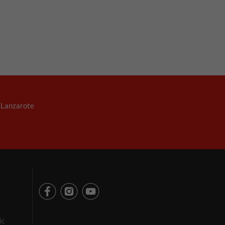
. Lanzarote
ic