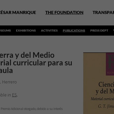
CÉSAR MANRIQUE
THE FOUNDATION
TRANSPA
SEUMS
EXHIBITIONS
ACTIVITIES
PUBLICATIONS
PRESS DEPT
ierra y del Medio
ial curricular para su
 aula
M. Herrero
able in
ES
.
Premio Adicional otorgado, debido a su interés