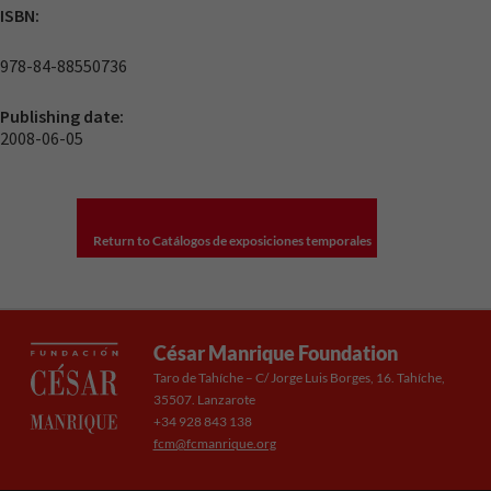
ISBN:
978-84-88550736
Publishing date:
2008-06-05
Return to Catálogos de exposiciones temporales
César Manrique Foundation
Taro de Tahíche – C/ Jorge Luis Borges, 16. Tahíche,
35507. Lanzarote
+34 928 843 138
fcm@fcmanrique.org