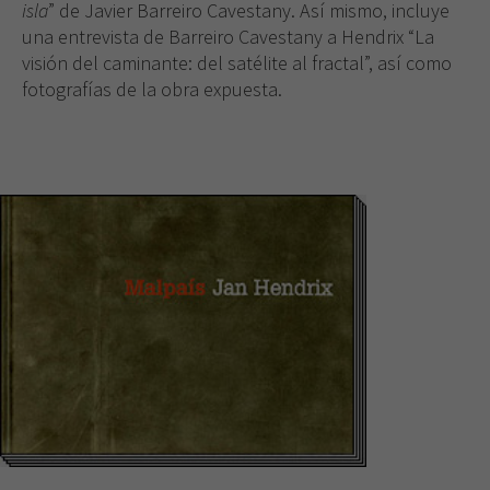
isla
” de Javier Barreiro Cavestany. Así mismo, incluye
una entrevista de Barreiro Cavestany a Hendrix “La
visión del caminante: del satélite al fractal”, así como
fotografías de la obra expuesta.