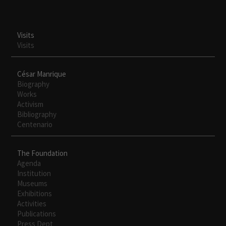
Visits
Visits
César Manrique
Biography
Works
Activism
Bibliography
Centenario
Necesarias
Estas
The Foundation
cookies no
Agenda
son
Institution
opcionales.
Museums
Son
Exhibitions
necesarias
Activities
para que
Publications
funcione la
Press Dept