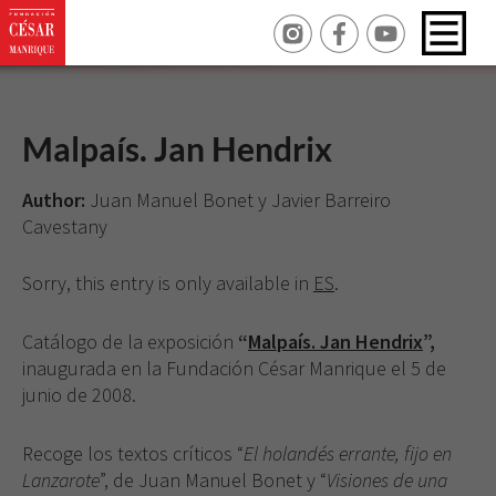
Malpaís. Jan Hendrix
Author:
Juan Manuel Bonet y Javier Barreiro
Cavestany
Sorry, this entry is only available in
ES
.
Catálogo de la exposición
“
Malpaís. Jan Hendrix
”,
inaugurada en la Fundación César Manrique el 5 de
junio de 2008.
Recoge los textos críticos “
El holandés errante, fijo en
Lanzarote
”, de Juan Manuel Bonet y “
Visiones de una