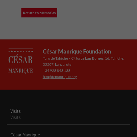
Return to Memorias
César Manrique Foundation
Taro de Tahíche – C/ Jorge Luis Borges, 16. Tahíche,
35507. Lanzarote
+34 928 843 138
fcm@fcmanrique.org
Visits
Visits
César Manrique