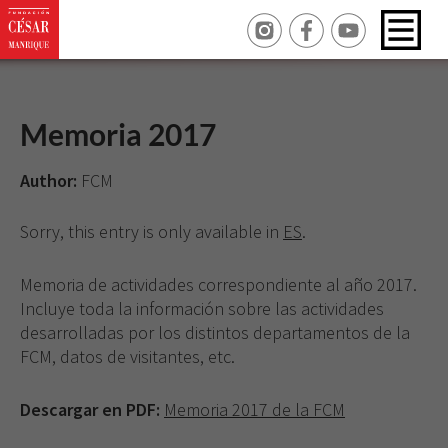
Memoria 2017
Author:
FCM
Sorry, this entry is only available in
ES
.
Memoria de actividades correspondiente al año 2017.
Incluye toda la información sobre las actividades
desarrolladas por los distintos departamentos de la
FCM, datos de visitantes, etc.
Descargar en PDF:
Memoria 2017 de la FCM