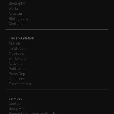
Biography
Works
Activism
Bibliography
Centenario
The Foundation
Agenda
Institution
Necesarias
Museums
Estas
Exhibitions
cookies no
Activities
son
Publications
opcionales.
Press Dept
Son
Videoteca
necesarias
Transparencia
para que
funcione la
web.
Services
Contact
Group visits
Request for graphic materials