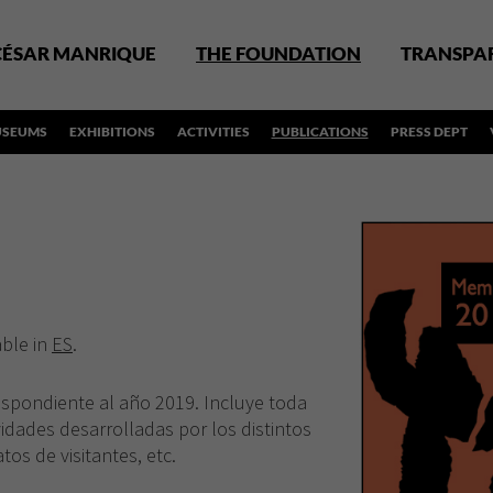
CÉSAR MANRIQUE
THE FOUNDATION
TRANSPA
SEUMS
EXHIBITIONS
ACTIVITIES
PUBLICATIONS
PRESS DEPT
able in
ES
.
espondiente al año 2019. Incluye toda
vidades desarrolladas por los distintos
os de visitantes, etc.