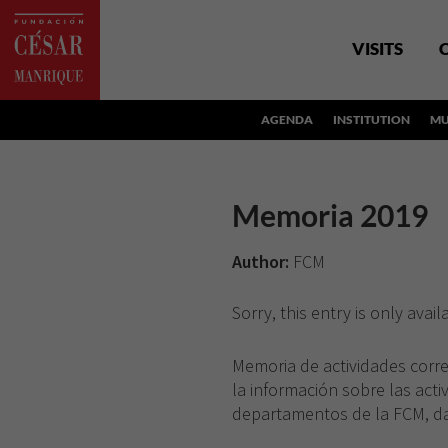
VISITS
AGENDA
INSTITUTION
MU
Memoria 2019
Author:
FCM
Sorry, this entry is only avail
Memoria de actividades corr
la información sobre las acti
departamentos de la FCM, dat