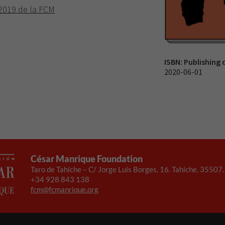
2019 de la FCM
ISBN:
Publishing 
2020-06-01
César Manrique Foundation
Taro de Tahíche – C/ Jorge Luis Borges, 16. Tahíche, 35507
+34 928 843 138
fcm@fcmanrique.org