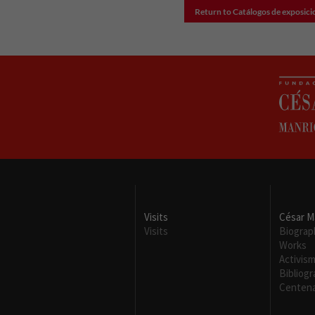
Return to Catálogos de exposic
Visits
César M
Visits
Biograp
Works
Activis
Bibliog
Centena