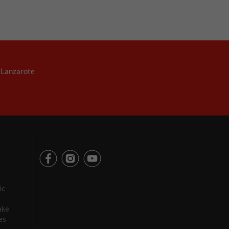
. Lanzarote
ic
ake
es