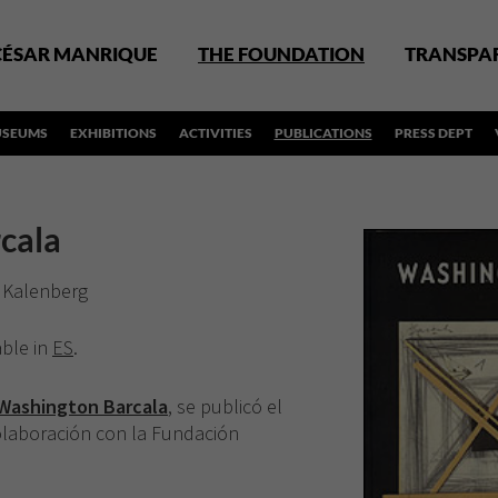
CÉSAR MANRIQUE
THE FOUNDATION
TRANSPA
SEUMS
EXHIBITIONS
ACTIVITIES
PUBLICATIONS
PRESS DEPT
cala
 Kalenberg
able in
ES
.
Washington Barcala
, se publicó el
olaboración con la Fundación