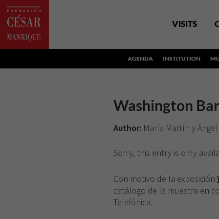
VISITS
AGENDA
INSTITUTION
MU
Washington Bar
Author:
María Martín y Ángel
Sorry, this entry is only avail
Con motivo de la exposición
catálogo de la muestra en c
Telefónica.