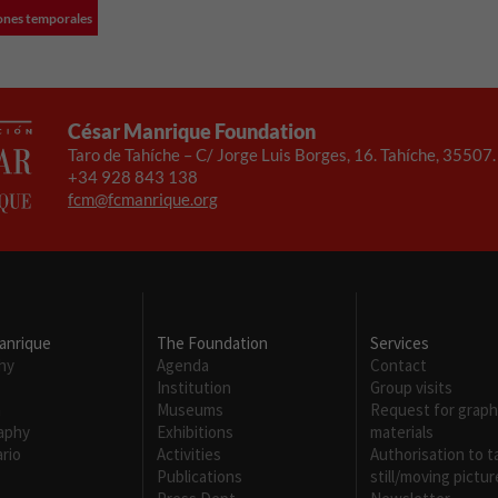
iones temporales
César Manrique Foundation
Taro de Tahíche – C/ Jorge Luis Borges, 16. Tahíche, 35507
+34 928 843 138
fcm@fcmanrique.org
anrique
The Foundation
Services
hy
Agenda
Contact
Necesarias
Institution
Group visits
Estas
m
Museums
Request for graph
cookies no
raphy
Exhibitions
materials
son
rio
Activities
Authorisation to t
opcionales.
Publications
still/moving pictur
Son