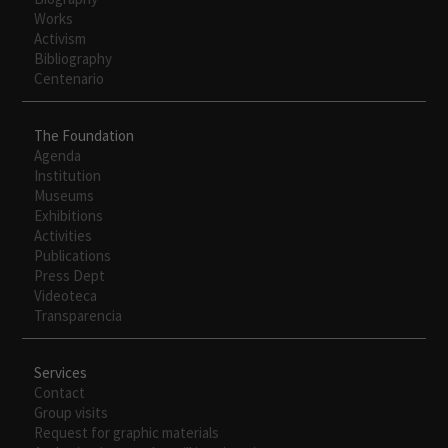
Works
Activism
Bibliography
Centenario
The Foundation
Agenda
Institution
Necesarias
Museums
Exhibitions
Estas
Activities
cookies no
Publications
son
Press Dept
opcionales.
Videoteca
Son
Transparencia
necesarias
para que
funcione la
Services
web.
Contact
Group visits
Request for graphic materials
Experiencia