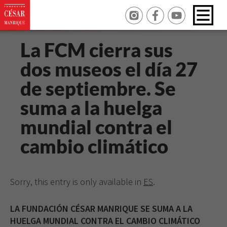
La FCM cierra sus
dos museos el día 27
de septiembre. Se
suma a la huelga
mundial contra el
cambio climático
Sorry, this entry is only available in
ES
.
LA FUNDACIÓN CÉSAR MANRIQUE SE SUMA A LA
HUELGA MUNDIAL CONTRA EL CAMBIO CLIMÁTICO