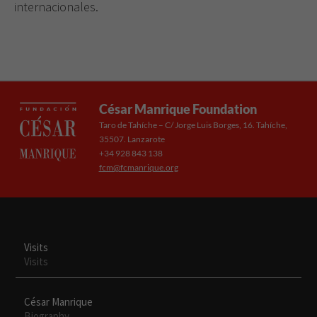
internacionales.
César Manrique Foundation
Taro de Tahíche – C/ Jorge Luis Borges, 16. Tahíche,
35507. Lanzarote
+34 928 843 138
fcm@fcmanrique.org
Visits
Visits
César Manrique
Biography