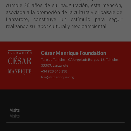
desaparecerán
cumple 20 años de su inauguración, esta mención,
de la web.
asociada a la promoción de la cultura y el paisaje de
Lanzarote, constituye un estímulo para seguir
realizando su labor cultural y medioambiental.
César Manrique Foundation
Taro de Tahíche – C/ Jorge Luis Borges, 16. Tahíche,
35507. Lanzarote
+34 928 843 138
fcm@fcmanrique.org
Visits
Visits