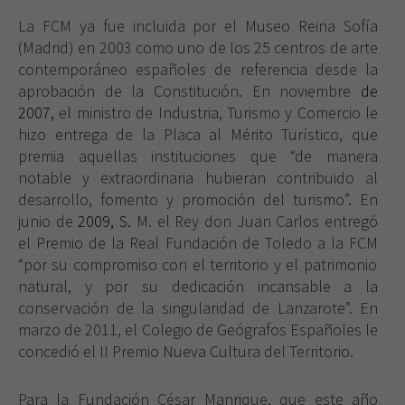
Estas
La FCM
ya fue incluida por el Museo Reina Sofía
cookies no
son
(Madrid) en 2003 como uno de los 25 centros de arte
opcionales.
contemporáneo españoles de referencia desde la
Son
aprobación de
la Constitución. En
noviembre
de
necesarias
2007,
el ministro de Industria, Turismo y Comercio le
para que
hizo entrega de
la Placa
al Mérito Turístico, que
funcione la
web.
premia aquellas instituciones que “de manera
notable y extraordinaria hubieran contribuido al
desarrollo, fomento y promoción del turismo”. En
Experiencia
junio de
2009, S.
M. el Rey don Juan Carlos entregó
Para que
el Premio de
la Real Fundación
de Toledo a
la FCM
nuestra web
“por su compromiso con el territorio y el patrimonio
funcione lo
natural, y por su dedicación incansable a la
mejor posible
durante tu
conservación de la singularidad de Lanzarote”. En
visita. Si
marzo de 2011, el Colegio de Geógrafos Españoles le
rechaza estas
concedió el II Premio Nueva Cultura del Territorio.
cookies,
algunas
funcionalidades
Para
la Fundación
César
Manrique, que este año