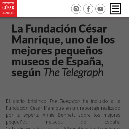
La Fundación César
Manrique, uno de los
mejores pequeños
museos de España,
según
The Telegraph
El diario británico
The Telegraph
ha incluido a
la
Fundación
César
Manrique en un reportaje realizado
por la experta Annie Bennett sobre los mejores
pequeños museos de España
(http://www.telegraph.co.uk/travel/destinations/euro