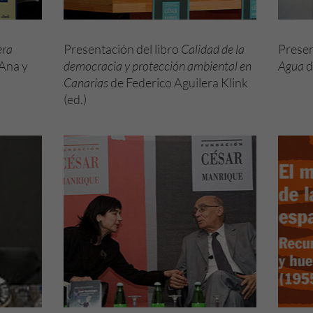
era
Presentación del libro
Calidad de la
Presen
Ana y
democracia y protección ambiental en
Agua
d
Canarias
de Federico Aguilera Klink
(ed.)