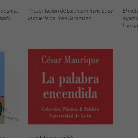
 apuntes
Presentación de
Las intermitencias de
El met
plado
la muerte
de José Saramago
españo
o
humana 
 un
La palabra encendida