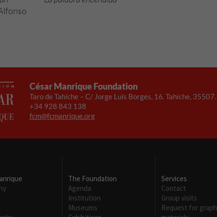
Alfonso
Necesarias
Estas
César Manrique Foundation
cookies no
son
Taro de Tahíche – C/ Jorge Luis Borges, 16. Tahíche, 35507
opcionales.
+34 928 843 138
Son
fcm@fcmanrique.org
necesarias
para que
funcione la
web.
anrique
The Foundation
Services
Experiencia
hy
Agenda
Contact
Para que
Institution
Group visits
nuestra web
m
Museums
Request for graph
funcione lo