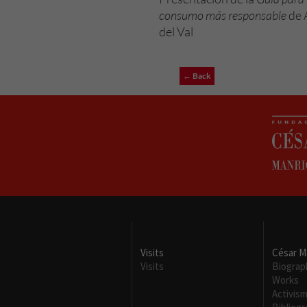
consumo más responsable
de 
del Val
← Back
Visits
César M
Visits
Biograp
Works
Activis