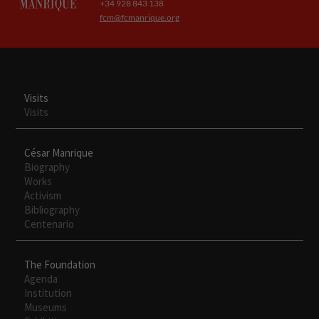
+34 928 843 138
fcm@fcmanrique.org
Visits
Visits
César Manrique
Biography
Works
Activism
Bibliography
Centenario
The Foundation
Agenda
Institution
Museums