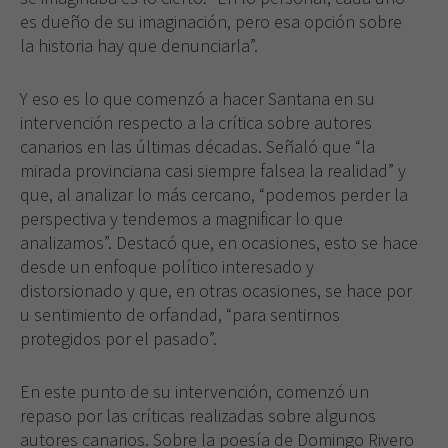
para que
es dueño de su imaginación, pero esa opción sobre
funcione la
la historia hay que denunciarla”.
web.
Y eso es lo que comenzó a hacer Santana en su
Experiencia
intervención respecto a la crítica sobre autores
Para que
canarios en las últimas décadas. Señaló que “la
nuestra web
mirada provinciana casi siempre falsea la realidad” y
funcione lo
que, al analizar lo más cercano, “podemos perder la
mejor posible
perspectiva y tendemos a magnificar lo que
durante tu
visita. Si
analizamos”. Destacó que, en ocasiones, esto se hace
rechaza estas
desde un enfoque político interesado y
cookies,
distorsionado y que, en otras ocasiones, se hace por
algunas
u sentimiento de orfandad, “para sentirnos
funcionalidades
protegidos por el pasado”.
desaparecerán
de la web.
En este punto de su intervención, comenzó un
repaso por las críticas realizadas sobre algunos
autores canarios. Sobre la poesía de Domingo Rivero