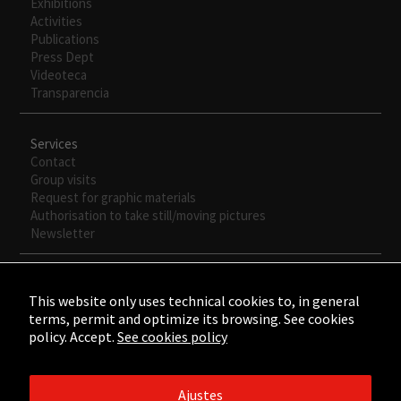
Exhibitions
Activities
Publications
Press Dept
Videoteca
Transparencia
Services
Contact
Group visits
Request for graphic materials
Authorisation to take still/moving pictures
Newsletter
This website only uses technical cookies to, in general
terms, permit and optimize its browsing. See cookies
policy. Accept.
See cookies policy
Ajustes