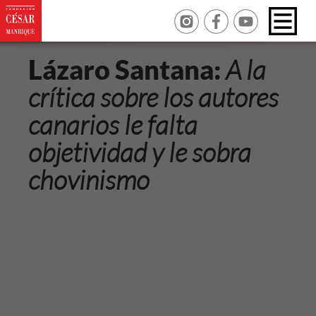
Lázaro Santana:
A la
crítica sobre los autores
canarios le falta
objetividad y le sobra
chovinismo