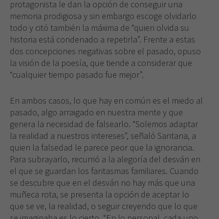
protagonista le dan la opción de conseguir una
memoria prodigiosa y sin embargo escoge olvidarlo
todo y citó también la máxima de “quien olvida su
historia está condenado a repetirla”. Frente a estas
dos concepciones negativas sobre el pasado, opuso
la visión de la poesía, que tiende a considerar que
“cualquier tiempo pasado fue mejor”.
En ambos casos, lo que hay en común es el miedo al
pasado, algo arraigado en nuestra mente y que
genera la necesidad de falsearlo. “Solemos adaptar
la realidad a nuestros intereses”, señaló Santana, a
quien la falsedad le parece peor que la ignorancia.
Necesarias
Para subrayarlo, recurrió a la alegoría del desván en
Estas
el que se guardan los fantasmas familiares. Cuando
cookies no
se descubre que en el desván no hay más que una
son
muñeca rota, se presenta la opción de aceptar lo
opcionales.
Son
que se ve, la realidad, o seguir creyendo que lo que
necesarias
se imaginaba es lo cierto. “En lo personal, cada uno