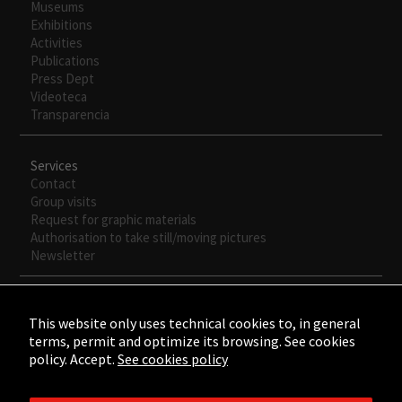
Museums
Exhibitions
Activities
Publications
Press Dept
Necesarias
Videoteca
Estas
Transparencia
cookies no
son
opcionales.
Services
Son
Contact
necesarias
Group visits
para que
Request for graphic materials
funcione la
Authorisation to take still/moving pictures
web.
Newsletter
Experiencia
This website only uses technical cookies to, in general
Para que
terms, permit and optimize its browsing. See cookies
nuestra web
policy. Accept.
See cookies policy
funcione lo
mejor posible