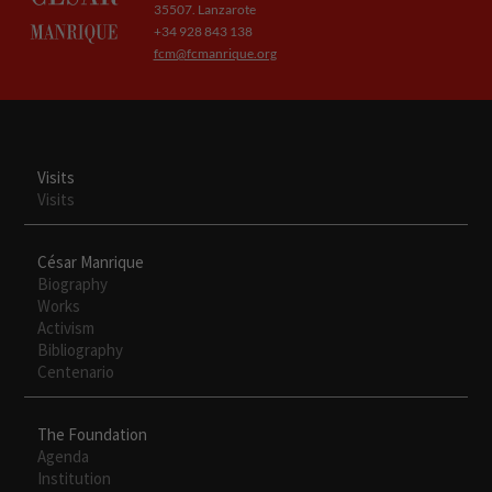
35507. Lanzarote
+34 928 843 138
fcm@fcmanrique.org
Visits
Visits
César Manrique
Biography
Works
Activism
Bibliography
Centenario
The Foundation
Agenda
Institution