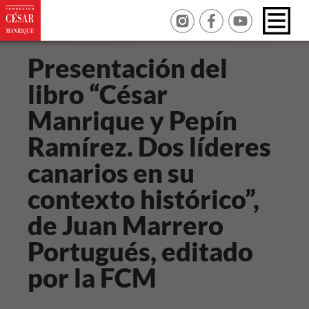
Presentación del
libro “César
Manrique y Pepín
Ramírez. Dos líderes
canarios en su
contexto histórico”,
de Juan Marrero
Portugués, editado
por la FCM