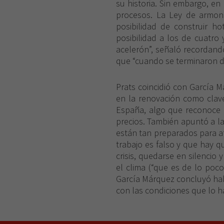
su historia. Sin embargo, en
procesos. La Ley de armoniza
posibilidad de construir ho
posibilidad a los de cuatro
acelerón”, señaló recordando
que “cuando se terminaron de
Prats coincidió con García 
en la renovación como clave
España, algo que reconoce la
precios. También apuntó a la
están tan preparados para af
trabajo es falso y que hay 
crisis, quedarse en silencio 
el clima (“que es de lo poc
García Márquez concluyó habl
con las condiciones que lo h