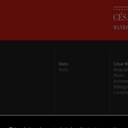
Visits
César M
Visits
Biograp
Works
Activis
Bibliog
Centena