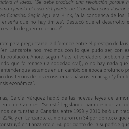
ciativa ni ideas. “Se debe producir una revolución porque h
como ejemplo el caso del puerto de Granadilla para ilustrar 
o en Canarias. Según
Aguilera Klink, “a la conciencia de los
Necesarias
 enseña que no hay límites”. Destacó que el desarrollo
Estas
n estado de guerra continua”.
cookies no
son
opcionales.
ote para preguntarse la diferencia entre el prestigio de la isla
Son
e “en Lanzarote nos medimos con lo que pudo ser, con e
necesarias
 la población. Ahora, según Prats, el verdadero problema e
para que
rmando que “o renace (la sociedad civil), o no hay nada qu
funcione la
 entender que estamos en un cambio de época profundo p
web.
con dos tercios de los ecosistemas básicos en riesgo “y fren
risis económica”.
Experiencia
Para que
ias, García Márquez habló de las nuevas leyes de armoniz
nuestra web
bierno de Canarias: “Se está legislando para desmontar tod
funcione lo
encia de turistas a Canarias entre 1999 y 2010 bajó un tre
mejor posible
un 22%, y en Lanzarote aumentaron un 34 por ciento; o que 
durante tu
 construyó en Lanzarote el 60 por ciento de la superficie q
visita. Si