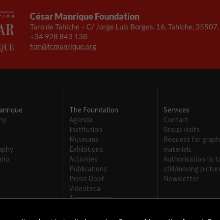
César Manrique Foundation
Taro de Tahíche – C/ Jorge Luis Borges, 16. Tahíche, 35507
+34 928 843 138
fcm@fcmanrique.org
anrique
The Foundation
Services
hy
Agenda
Contact
Institution
Group visits
m
Museums
Request for graph
raphy
Exhibitions
materials
rio
Activities
Authorisation to t
Publications
still/moving pictur
Press Dept
Newsletter
Videoteca
Transparencia