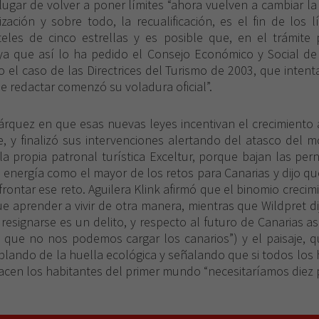
 lugar de volver a poner límites “ahora vuelven a cambiar la
rechaza estas
cookies,
ción y sobre todo, la recualificación, es el fin de los lí
algunas
teles de cinco estrellas y es posible que, en el trámite
funcionalidades
 ya que así lo ha pedido el Consejo Económico y Social de
desaparecerán
 el caso de las Directrices del Turismo de 2003, que intent
de la web.
 redactar comenzó su voladura oficial”.
Márquez en que esas nuevas leyes incentivan el crecimiento
, y finalizó sus intervenciones alertando del atasco del m
 propia patronal turística Exceltur, porque bajan las pern
 energía como el mayor de los retos para Canarias y dijo q
rontar ese reto. Aguilera Klink afirmó que el binomio crecim
que aprender a vivir de otra manera, mientras que Wildpret
y resignarse es un delito, y respecto al futuro de Canarias 
o que no nos podemos cargar los canarios”) y el paisaje, 
ando de la huella ecológica y señalando que si todos los h
acen los habitantes del primer mundo “necesitaríamos diez pl