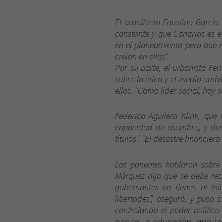
El arquitecto Faustino García
constante y que Canarias es e
en el planeamiento pero que 
creían en ellas”.
Por su parte, el urbanista Fe
sobre la ética y el medio ambi
ellos. “Como líder social, hoy 
Federico Aguilera Klink, que
capacidad de asombro, y des
títulos”. “El desastre financi
Los ponentes hablaron sobre
Márquez dijo que se debe recu
gobernantes no tienen ni ini
libertades”, aseguró, y puso 
controlando el poder polític
opone la educación, que te