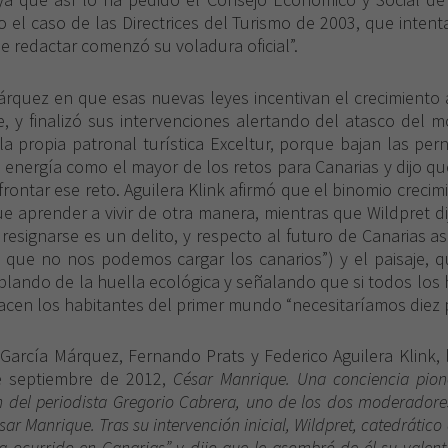
 el caso de las Directrices del Turismo de 2003, que intent
 redactar comenzó su voladura oficial”.
Márquez en que esas nuevas leyes incentivan el crecimiento
, y finalizó sus intervenciones alertando del atasco del m
 propia patronal turística Exceltur, porque bajan las pern
 energía como el mayor de los retos para Canarias y dijo q
rontar ese reto. Aguilera Klink afirmó que el binomio crecim
que aprender a vivir de otra manera, mientras que Wildpret
y resignarse es un delito, y respecto al futuro de Canarias 
o que no nos podemos cargar los canarios”) y el paisaje, 
ando de la huella ecológica y señalando que si todos los h
acen los habitantes del primer mundo “necesitaríamos diez pl
García Márquez, Fernando Prats y Federico Aguilera Klink, 
e septiembre de 2012,
César Manrique. Una conciencia pione
ón del periodista Gregorio Cabrera, uno de los dos moderadore
ar Manrique. Tras su intervención inicial, Wildpret, catedrático
 ocurrido en Canarias” y dijo que le asombró de él su valent