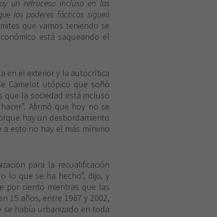
ay un retroceso incluso en las
que los poderes fácticos siguen
 límites que vamos teniendo se
 económico está saqueando el
 en el exterior y la autocrítica
se Camelot utópico que soñó
s que la sociedad está incluso
e hacer”. Afirmó que hoy no se
orque hay un desbordamiento
te a esto no hay el más mínimo
ación para la recualificación
o lo que se ha hecho”, dijo, y
ce por ciento mientras que las
en 15 años, entre 1987 y 2002,
ue se había urbanizado en toda