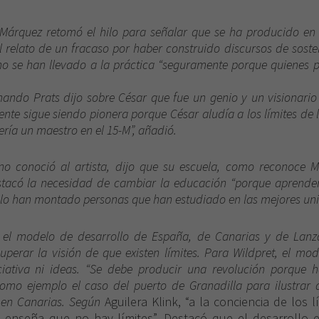
 Márquez retomó el hilo para señalar que se ha producido en 
l relato de un fracaso por haber construido discursos de sost
no se han llevado a la práctica “seguramente porque quienes 
rnando Prats dijo sobre César que fue un genio y un visionario
ente sigue siendo pionera porque César aludía a los límites de
sería un maestro en el 15-M”, añadió.
 no conoció al artista, dijo que su escuela, como reconoce M
tacó la necesidad de cambiar la educación “porque aprendem
ero lo han montado personas que han estudiado en las mejores un
 el modelo de desarrollo de España, de Canarias y de Lanza
perar la visión de que existen límites. Para Wildpret, el mo
ciativa ni ideas. “Se debe producir una revolución porque h
como ejemplo el caso del puerto de Granadilla para ilustrar 
o en Canarias. Según
Aguilera Klink, “a la conciencia de los
 enseña que no hay límites”. Destacó que el desarrollo