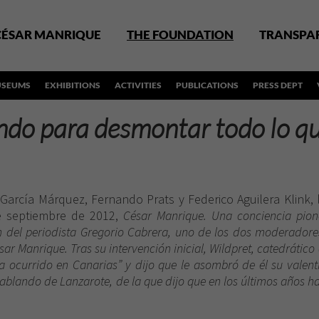
CÉSAR MANRIQUE
THE FOUNDATION
TRANSPA
SEUMS
EXHIBITIONS
ACTIVITIES
PUBLICATIONS
PRESS DEPT
ando para desmontar todo lo q
García Márquez, Fernando Prats y Federico Aguilera Klink, 
e septiembre de 2012,
César Manrique. Una conciencia pione
ón del periodista Gregorio Cabrera, uno de los dos moderadore
ar Manrique. Tras su intervención inicial, Wildpret, catedrático
 ocurrido en Canarias” y dijo que le asombró de él su valent
hablando de Lanzarote, de la que dijo que en los últimos años ha