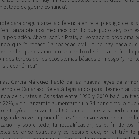
n estado de guerra continua”.
ote para preguntarse la diferencia entre el prestigio de la isla
e “en Lanzarote nos medimos con lo que pudo ser, con e
 la población. Ahora, según Prats, el verdadero problema e
rmando que “o renace (la sociedad civil), o no hay nada qu
 entender que estamos en un cambio de época profundo p
con dos tercios de los ecosistemas básicos en riesgo “y fren
risis económica”.
ias, García Márquez habló de las nuevas leyes de armoniz
bierno de Canarias: “Se está legislando para desmontar tod
encia de turistas a Canarias entre 1999 y 2010 bajó un tre
un 22%, y en Lanzarote aumentaron un 34 por ciento; o que 
 construyó en Lanzarote el 60 por ciento de la superficie q
 lugar de volver a poner límites “ahora vuelven a cambiar la
ción y sobre todo, la recualificación, es el fin de los lí
teles de cinco estrellas y es posible que, en el trámite
 ya que así lo ha pedido el Consejo Económico y Social de