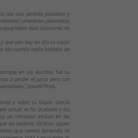
la isla una pérdida paulatina y
enibilidad coherentes plasmados
propugnaban esas soluciones no
 y que aún hoy en día su visión
 la isla cuando nadie hablaba de
anrique en sus escritos, fue su
os a perder el juicio pero con
iversidades”, apuntó Prats.
rote y sobre su futuro. García
delo actual se ha acabado y los
ay un retroceso incluso en las
que los poderes fácticos siguen
 límites que vamos teniendo se
 económico está saqueando el