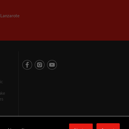
. Lanzarote
ic
ake
es