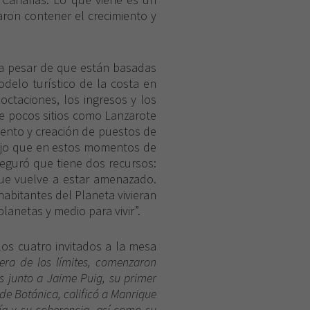
aron contener el crecimiento y
 a pesar de que están basadas
odelo turístico de la costa en
octaciones, los ingresos y los
ue pocos sitios como Lanzarote
iento y creación de puestos de
 dijo que en estos momentos de
aseguró que tiene dos recursos:
que vuelve a estar amenazado.
abitantes del Planeta vivieran
anetas y medio para vivir”.
los cuatro invitados a la mesa
ra de los límites
, comenzaron
s junto a Jaime Puig, su primer
 de Botánica, calificó a Manrique
ía y su coherencia, así como su