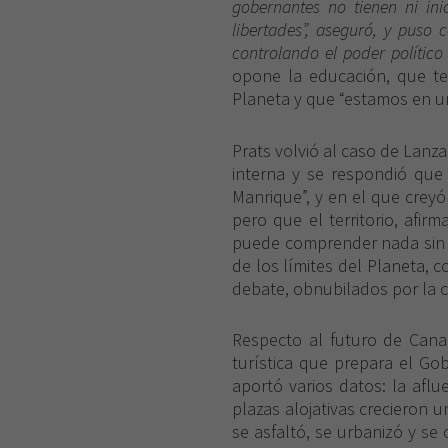
gobernantes no tienen ni ini
libertades”, aseguró, y puso 
controlando el poder polític
opone la educación, que te
Planeta y que “estamos en u
Prats volvió al caso de Lanzar
interna y se respondió qu
Manrique”, y en el que creyó
pero que el territorio, afi
puede comprender nada sin
de los límites del Planeta, 
debate, obnubilados por la c
Respecto al futuro de Canar
turística que prepara el Go
aportó varios datos: la aflu
plazas alojativas crecieron 
se asfaltó, se urbanizó y se