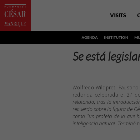
VISITS
AGENDA
INSTITUTION
MU
Se está legisl
Wolfredo Wildpret, Faustino 
redonda
celebrada el 27 d
relatando, tras la introducci
recuerdo sobre la figura de Cés
como “un profeta de lo que ha
inteligencia natural. Terminó 