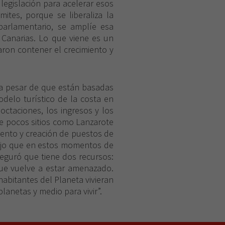
 legislación para acelerar esos
mites, porque se liberaliza la
 parlamentario, se amplíe esa
 Canarias. Lo que viene es un
aron contener el crecimiento y
 a pesar de que están basadas
odelo turístico de la costa en
octaciones, los ingresos y los
ue pocos sitios como Lanzarote
iento y creación de puestos de
 dijo que en estos momentos de
aseguró que tiene dos recursos:
que vuelve a estar amenazado.
abitantes del Planeta vivieran
anetas y medio para vivir”.