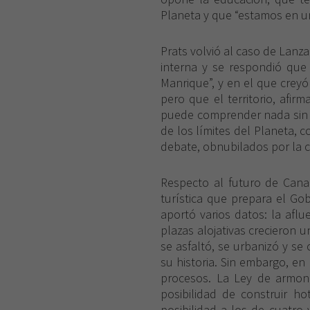
Planeta y que “estamos en u
Prats volvió al caso de Lanzar
interna y se respondió qu
Manrique”, y en el que creyó
pero que el territorio, afi
puede comprender nada sin
de los límites del Planeta, 
debate, obnubilados por la c
Respecto al futuro de Canar
turística que prepara el Go
aportó varios datos: la aflu
plazas alojativas crecieron 
se asfaltó, se urbanizó y se
su historia. Sin embargo, en
procesos. La Ley de armoniza
posibilidad de construir ho
posibilidad a los de cuatro