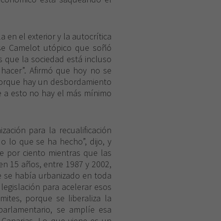
 en el exterior y la autocrítica
se Camelot utópico que soñó
s que la sociedad está incluso
e hacer”. Afirmó que hoy no se
orque hay un desbordamiento
te a esto no hay el más mínimo
ación para la recualificación
o lo que se ha hecho”, dijo, y
ce por ciento mientras que las
en 15 años, entre 1987 y 2002,
ue se había urbanizado en toda
 legislación para acelerar esos
mites, porque se liberaliza la
 parlamentario, se amplíe esa
 Canarias. Lo que viene es un