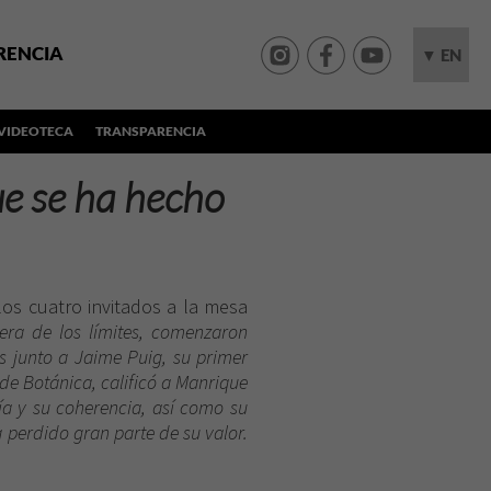
RENCIA
▼ EN
VIDEOTECA
TRANSPARENCIA
ue se ha hecho
los cuatro invitados a la mesa
ra de los límites
, comenzaron
s junto a Jaime Puig, su primer
 de Botánica, calificó a Manrique
ía y su coherencia, así como su
 perdido gran parte de su valor.