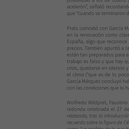
acelerón”, señaló recordando
que “cuando se terminaron de
Prats coincidió con García 
en la renovación como clave
España, algo que reconoce la
precios. También apuntó a la
están tan preparados para af
trabajo es falso y que hay 
crisis, quedarse en silencio 
el clima (“que es de lo poc
García Márquez concluyó habl
con las condiciones que lo h
Wolfredo Wildpret, Faustino 
redonda
celebrada el 27 d
relatando, tras la introducci
recuerdo sobre la figura de Cés
como “un profeta de lo que ha