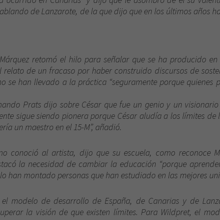
hablando de Lanzarote, de la que dijo que en los últimos años ha
 Márquez retomó el hilo para señalar que se ha producido en 
l relato de un fracaso por haber construido discursos de sost
no se han llevado a la práctica “seguramente porque quienes 
rnando Prats dijo sobre César que fue un genio y un visionario
ente sigue siendo pionera porque César aludía a los límites de
sería un maestro en el 15-M”, añadió.
 no conoció al artista, dijo que su escuela, como reconoce M
tacó la necesidad de cambiar la educación “porque aprendem
ero lo han montado personas que han estudiado en las mejores un
 el modelo de desarrollo de España, de Canarias y de Lanza
perar la visión de que existen límites. Para Wildpret, el mo