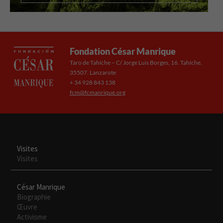
Fondation César Manrique
Taro de Tahíche – C/ Jorge Luis Borges, 16. Tahíche,
35507. Lanzarote
+ 34 928 843 138
fcm@fcmanrique.org
Necesarias
Estas
cookies no
son
opcionales.
Visites
Son
Visites
necesarias
para que
funcione la
César Manrique
web.
Biographie
Œuvre
Activisme