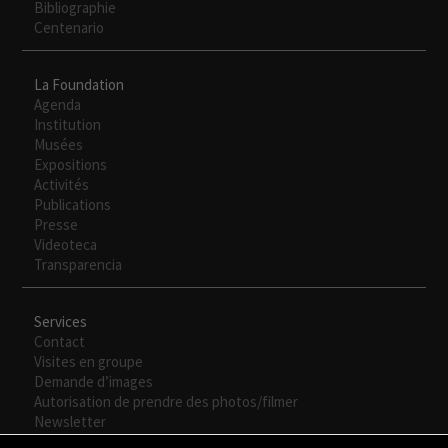
Bibliographie
Experiencia
Centenario
Para que
nuestra web
funcione lo
La Foundation
mejor posible
Agenda
durante tu
Institution
visita. Si
Musées
rechaza estas
Expositions
cookies,
Activités
algunas
Publications
funcionalidades
Presse
desaparecerán
Videoteca
de la web.
Transparencia
Services
Contact
Visites en groupe
Demande d’images
Autorisation de prendre des photos/filmer
Newsletter