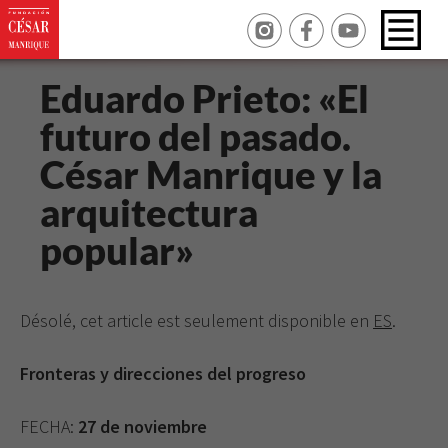
Eduardo Prieto: «El
futuro del pasado.
César Manrique y la
arquitectura
popular»
Désolé, cet article est seulement disponible en
ES
.
Fronteras y direcciones del progreso
FECHA:
27 de noviembre