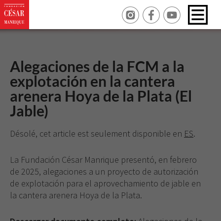
Alegaciones de la FCM a la
explotación en la cantera
arenera Hoya de la Plata (El
Jable)
Désolé, cet article est seulement disponible en
ES
.
La Fundación César Manrique presentó, en febrero
de 2025, alegaciones a un proyecto de autorización
de explotación para el aprovechamiento de jable en
la cantera arenera Hoya de la Plata.