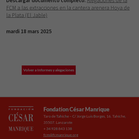
Descargar documento completo:
Alegaciones de la
FCM a las extracciones en la cantera arenera Hoya de
la Plata (El Jable)
mardi 18 mars 2025
Volver a Informes y alegaciones
Fondation César Manrique
Taro de Tahíche – C/ Jorge Luis Borges, 16. Tahíche,
35507. Lanzarote
+ 34 928 843 138
fcm@fcmanrique.org