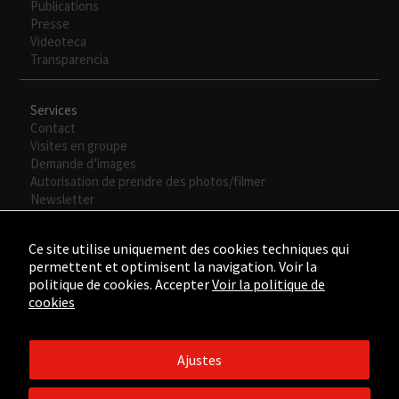
Publications
Presse
Videoteca
Transparencia
Necesarias
Services
Estas
Contact
cookies no
Visites en groupe
son
Demande d’images
opcionales.
Autorisation de prendre des photos/filmer
Son
Newsletter
necesarias
para que
funcione la
Ce site utilise uniquement des cookies techniques qui
web.
permettent et optimisent la navigation. Voir la
politique de cookies. Accepter
Voir la politique de
cookies
Experiencia
Para que
nuestra web
Ajustes
funcione lo
©2015 - ©2026 Fundación César Manrique. Todos los derechos
mejor posible
reservados.