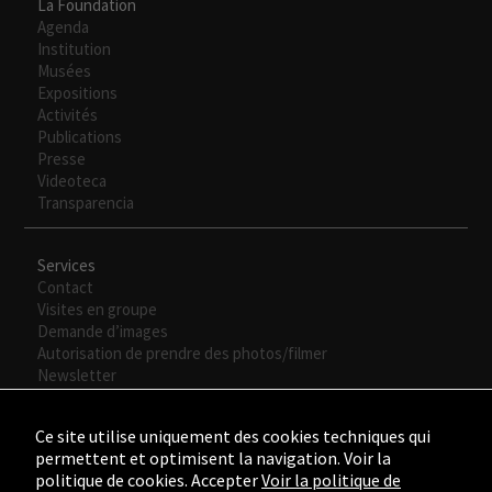
La Foundation
Agenda
Institution
Musées
Expositions
Activités
Publications
Presse
Videoteca
Transparencia
Services
Contact
Visites en groupe
Demande d’images
Autorisation de prendre des photos/filmer
Newsletter
Ce site utilise uniquement des cookies techniques qui
permettent et optimisent la navigation. Voir la
politique de cookies. Accepter
Voir la politique de