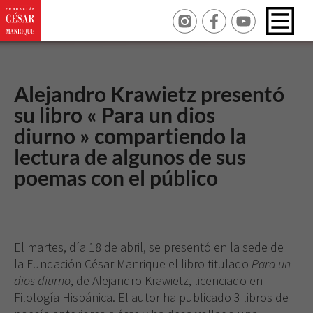
Alejandro Krawietz presentó
su libro « Para un dios
diurno » compartiendo la
lectura de algunos de sus
poemas con el público
El martes, día 18 de abril, se presentó en la sede de
la Fundación César Manrique el libro titulado
Para un
dios diurno
, de Alejandro Krawietz, licenciado en
Filología Hispánica. El autor ha publicado 3 libros de