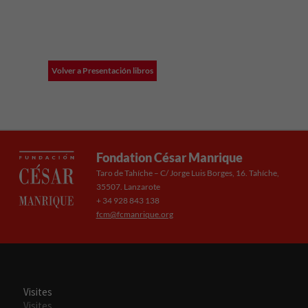
Volver a Presentación libros
Fondation César Manrique
Taro de Tahíche – C/ Jorge Luis Borges, 16. Tahíche,
35507. Lanzarote
+ 34 928 843 138
fcm@fcmanrique.org
Visites
Visites