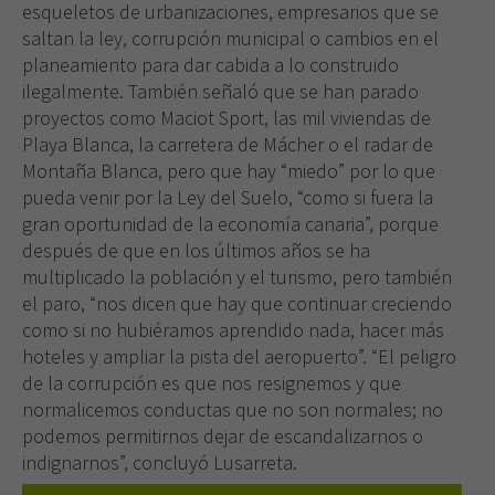
web.
esqueletos de urbanizaciones, empresarios que se
saltan la ley, corrupción municipal o cambios en el
planeamiento para dar cabida a lo construido
Experiencia
ilegalmente. También señaló que se han parado
Para que
proyectos como Maciot Sport, las mil viviendas de
nuestra web
Playa Blanca, la carretera de Mácher o el radar de
funcione lo
Montaña Blanca, pero que hay “miedo” por lo que
mejor posible
durante tu
pueda venir por la Ley del Suelo, “como si fuera la
visita. Si
gran oportunidad de la economía canaria”, porque
rechaza estas
después de que en los últimos años se ha
cookies,
multiplicado la población y el turismo, pero también
algunas
el paro, “nos dicen que hay que continuar creciendo
funcionalidades
desaparecerán
como si no hubiéramos aprendido nada, hacer más
de la web.
hoteles y ampliar la pista del aeropuerto”. “El peligro
de la corrupción es que nos resignemos y que
normalicemos conductas que no son normales; no
podemos permitirnos dejar de escandalizarnos o
indignarnos”, concluyó Lusarreta.