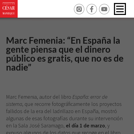
Marc Femenia: “En España la
gente piensa que el dinero
público es gratis, que no es de
nadie”
Marc Femenia, autor del libro
España: error de
sistema
, que recorre fotográficamente los proyectos
fallidos de la era del ladrillazo en España, mostró
algunas de esas fotografías durante su intervención
en la Sala José Saramago,
el día 1 de marzo
, y
expuso algunos de los datos que recoge en el libro.