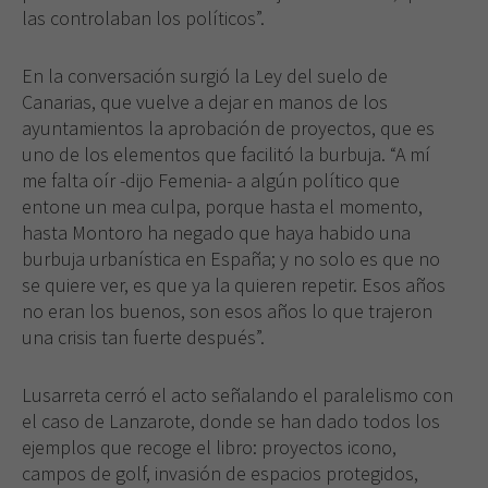
las controlaban los políticos”.
En la conversación surgió la Ley del suelo de
Canarias, que vuelve a dejar en manos de los
ayuntamientos la aprobación de proyectos, que es
uno de los elementos que facilitó la burbuja. “A mí
me falta oír -dijo Femenia- a algún político que
entone un mea culpa, porque hasta el momento,
hasta Montoro ha negado que haya habido una
burbuja urbanística en España; y no solo es que no
se quiere ver, es que ya la quieren repetir. Esos años
Necesarias
no eran los buenos, son esos años lo que trajeron
Estas
una crisis tan fuerte después”.
cookies no
son
opcionales.
Lusarreta cerró el acto señalando el paralelismo con
Son
el caso de Lanzarote, donde se han dado todos los
necesarias
ejemplos que recoge el libro: proyectos icono,
para que
campos de golf, invasión de espacios protegidos,
funcione la