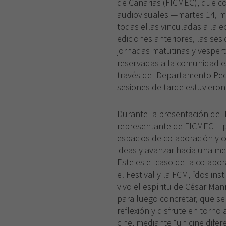
de Canarias (FICMEC), que c
audiovisuales —martes 14, mi
todas ellas vinculadas a la e
ediciones anteriores, las se
jornadas matutinas y vespert
reservadas a la comunidad e
través del Departamento Ped
sesiones de tarde estuvieron 
Durante la presentación del 
representante de FICMEC— pu
espacios de colaboración y 
ideas y avanzar hacia una me
Este es el caso de la colabo
el Festival y la FCM, “dos i
vivo el espíritu de César Manr
para luego concretar, que se
reflexión y disfrute en torno
cine, mediante “un cine difer