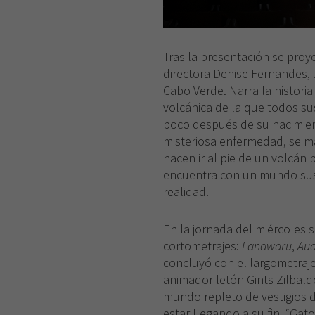
Tras la presentación se proy
directora Denise Fernandes, 
Cabo Verde. Narra la histori
volcánica de la que todos su
poco después de su nacimien
misteriosa enfermedad, se ma
hacen ir al pie de un volcán p
encuentra con un mundo sus
realidad.
En la jornada del miércoles s
cortometrajes:
Lanawaru
,
Aud
concluyó con el largometraje 
animador letón Gints Zilbald
mundo repleto de vestigios 
estar llegando a su fin. “Gat