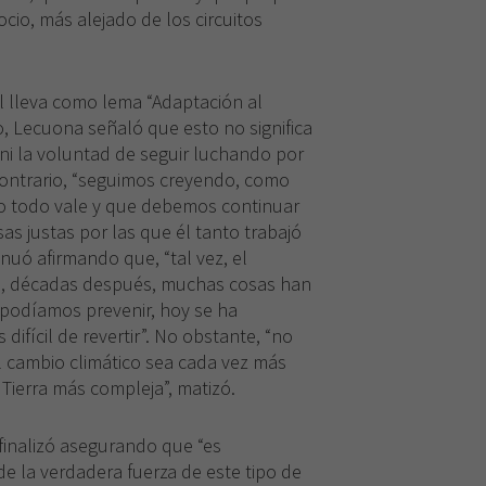
cio, más alejado de los circuitos
al lleva como lema “Adaptación al
o, Lecuona señaló que esto no significa
ni la voluntad de seguir luchando por
 contrario, “seguimos creyendo, como
o todo vale y que debemos continuar
s justas por las que él tanto trabajó
uó afirmando que, “tal vez, el
, décadas después, muchas cosas han
podíamos prevenir, hoy se ha
difícil de revertir”. No obstante, “no
l cambio climático sea cada vez más
 Tierra más compleja”, matizó.
finalizó asegurando que “es
e la verdadera fuerza de este tipo de