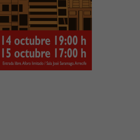
mejor posible
durante tu
visita. Si
rechaza estas
cookies,
algunas
funcionalidades
desaparecerán
de la web.