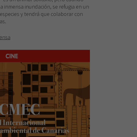
a inmensa inundación, se refugia en un
 especies y tendrá que colaborar con
as.
Necesarias
rensa
Estas
cookies no
son
opcionales.
Son
necesarias
para que
funcione la
web.
Experiencia
Para que
nuestra web
funcione lo