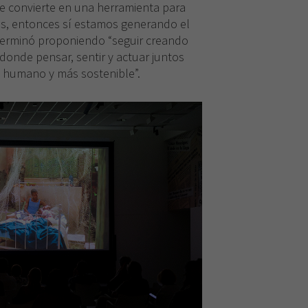
e convierte en una herramienta para
os, entonces sí estamos generando el
terminó proponiendo “seguir creando
donde pensar, sentir y actuar juntos
s humano y más sostenible”.