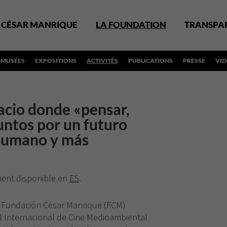
CÉSAR MANRIQUE
LA FOUNDATION
TRANSPA
MUSÉES
EXPOSITIONS
ACTIVITÉS
PUBLICATIONS
PRESSE
VI
cio donde «pensar,
juntos por un futuro
 humano y más
ement disponible en
ES
.
 Fundación César Manrique (FCM)
l Internacional de Cine Medioambiental