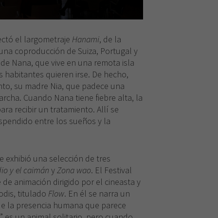
ectó el largometraje
Hanami
, de la
una coproducción de Suiza, Portugal y
a de Nana, que vive en una remota isla
s habitantes quieren irse. De hecho,
to, su madre Nia, que padece una
rcha. Cuando Nana tiene fiebre alta, la
ara recibir un tratamiento. Allí se
pendido entre los sueños y la
e exhibió una selección de tres
io y el caimán
y
Zona wao
. El Festival
de animación dirigido por el cineasta y
odis, titulado
Flow
. En él se narra un
de la presencia humana que parece
o” es un animal solitario, pero cuando