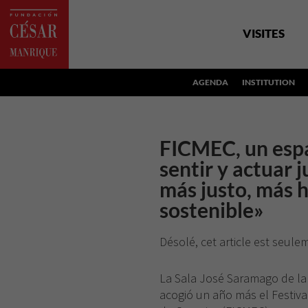
VISITES
AGENDA
INSTITUTION
FICMEC, un espa
sentir y actuar 
más justo, más
sostenible»
Désolé, cet article est seul
La Sala José Saramago de la
acogió un año más el Festiva