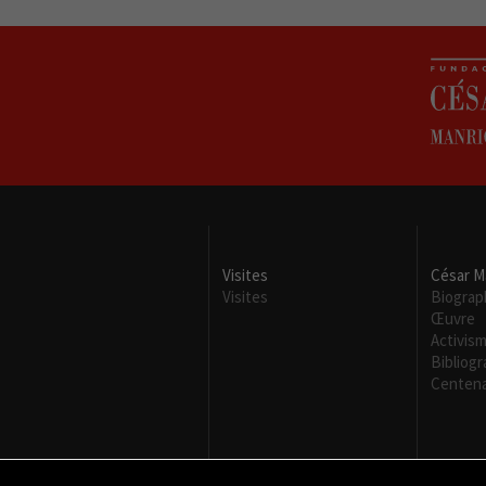
Visites
César M
Visites
Biograp
Œuvre
Activis
Bibliogr
Centena