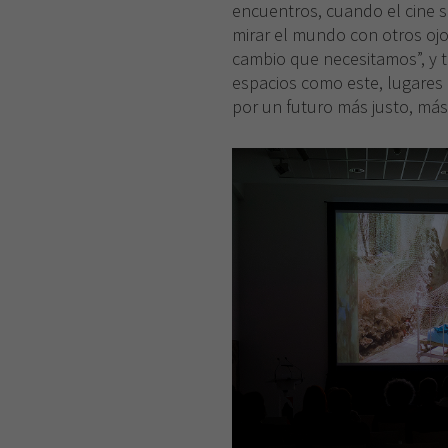
encuentros, cuando el cine s
mirar el mundo con otros oj
cambio que necesitamos”, y 
espacios como este, lugares 
por un futuro más justo, má