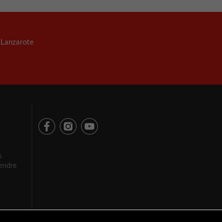
. Lanzarote
s
rendre