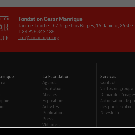
Fondation César Manrique
Taro de Tahíche – C/ Jorge Luis Borges, 16. Tahíche, 35507
+ 34 928 843 138
fcm@fcmanrique.org
anrique
La Foundation
Services
hie
Agenda
Contact
Institution
Visites en groupe
me
Musées
Demande d’image
aphie
Expositions
Autorisation de p
rio
Activités
des photos/filmer
Publications
Newsletter
Presse
Videoteca
Transparencia