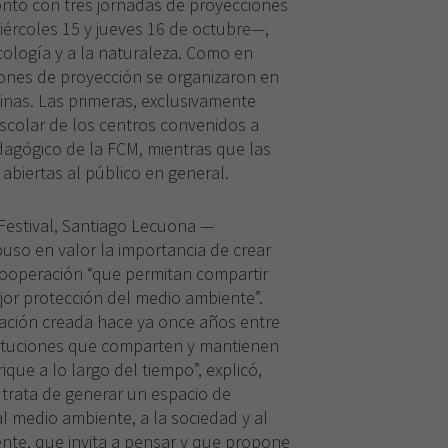
ontó con tres jornadas de proyecciones
ércoles 15 y jueves 16 de octubre—,
cología y a la naturaleza. Como en
siones de proyección se organizaron en
inas. Las primeras, exclusivamente
scolar de los centros convenidos a
agógico de la FCM, mientras que las
abiertas al público en general.
Festival, Santiago Lecuona —
so en valor la importancia de crear
cooperación “que permitan compartir
jor protección del medio ambiente”.
ración creada hace ya once años entre
nstituciones que comparten y mantienen
ique a lo largo del tiempo”, explicó,
 trata de generar un espacio de
 al medio ambiente, a la sociedad y al
ente, que invita a pensar y que propone