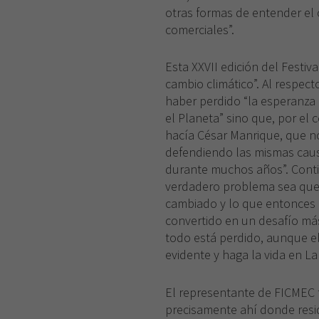
otras formas de entender el o
comerciales”.
Esta XXVII edición del Festiv
cambio climático”. Al respect
haber perdido “la esperanza 
el Planeta” sino que, por el
hacía César Manrique, que n
defendiendo las mismas causa
durante muchos años”. Contin
verdadero problema sea que
cambiado y lo que entonces 
convertido en un desafío más 
todo está perdido, aunque e
evidente y haga la vida en La
El representante de FICMEC 
precisamente ahí donde resid