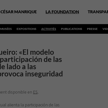
CÉSAR MANRIQUE
LA FOUNDATION
TRANSPA
MUSÉES
EXPOSITIONS
ACTIVITÉS
PUBLICATIONS
PRESSE
VI
eiro: «El modelo
 participación de las
e lado a las
provoca inseguridad
ement disponible en
ES
.
al alienta la participación de las