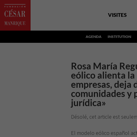
VISITES
AGENDA
INSTITUTION
Rosa María Regu
eólico alienta la
empresas, deja d
comunidades y 
jurídica»
Désolé, cet article est seul
El modelo eólico español actu