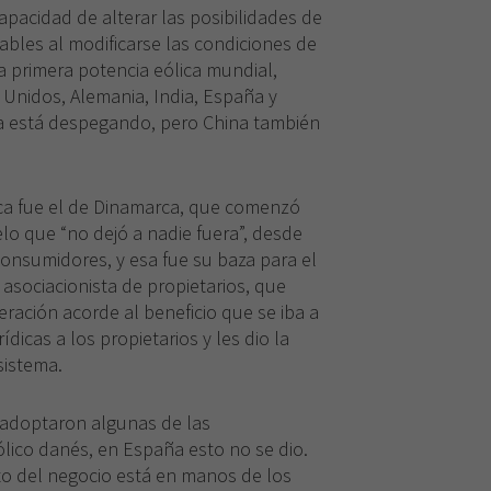
capacidad de alterar las posibilidades de
bles al modificarse las condiciones de
 la primera potencia eólica mundial,
Necesarias
 Unidos, Alemania, India, España y
Estas
na está despegando, pero China también
cookies no
son
opcionales.
Son
ica fue el de Dinamarca, que comenzó
necesarias
lo que “no dejó a nadie fuera”, desde
para que
onsumidores, y esa fue su baza para el
funcione la
asociacionista de propietarios, que
web.
ación acorde al beneficio que se iba a
ídicas a los propietarios y les dio la
Experiencia
sistema.
Para que
nuestra web
 adoptaron algunas de las
funcione lo
ólico danés, en España esto no se dio.
mejor posible
durante tu
to del negocio está en manos de los