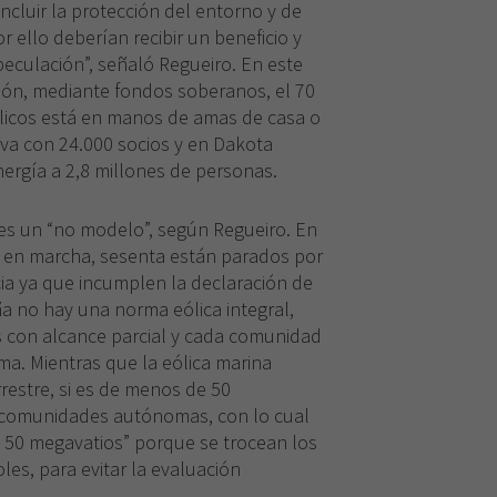
visita. Si
incluir la protección del entorno y de
rechaza estas
 ello deberían recibir un beneficio y
cookies,
speculación”, señaló Regueiro. En este
algunas
pón, mediante fondos soberanos, el 70
funcionalidades
desaparecerán
ólicos está en manos de amas de casa o
de la web.
va con 24.000 socios y en Dakota
nergía a 2,8 millones de personas.
es un “no modelo”, según Regueiro. En
s en marcha, sesenta están parados por
cia ya que incumplen la declaración de
a no hay una norma eólica integral,
 con alcance parcial y cada comunidad
a. Mientras que la eólica marina
rrestre, si es de menos de 50
 comunidades autónomas, con lo cual
s 50 megavatios” porque se trocean los
les, para evitar la evaluación