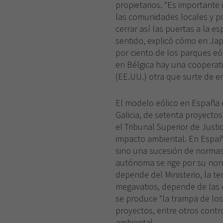
propietarios. “Es importante 
las comunidades locales y por
cerrar así las puertas a la e
sentido, explicó cómo en Ja
por ciento de los parques e
en Bélgica hay una cooperati
(EE.UU.) otra que surte de e
El modelo eólico en España 
Galicia, de setenta proyecto
el Tribunal Superior de Justi
impacto ambiental. En Españ
sino una sucesión de normas
autónoma se rige por su norm
depende del Ministerio, la te
megavatios, depende de las
se produce “la trampa de lo
proyectos, entre otros contro
ambiental.