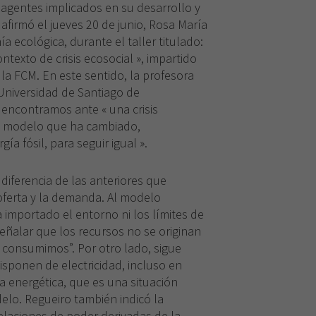
 agentes implicados en su desarrollo y
 afirmó el jueves 20 de junio, Rosa María
 ecológica, durante el taller titulado:
ontexto de crisis ecosocial », impartido
la FCM. En este sentido, la profesora
Universidad de Santiago de
encontramos ante « una crisis
n modelo que ha cambiado,
ía fósil, para seguir igual ».
a diferencia de las anteriores que
oferta y la demanda. Al modelo
 importado el entorno ni los límites de
señalar que los recursos no se originan
 consumimos”. Por otro lado, sigue
sponen de electricidad, incluso en
 energética, que es una situación
elo. Regueiro también indicó la
elaciones de poder derivadas de la