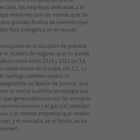
ercado, las empresas dedicadas a la
 bajas emisiones son las mismas que las
atro grandes fondos de inversión que
lo fósil energético en el mundo.
reocupante es la situación de pobreza
de el número de hogares que no puede
ura creció entre 2015 y 2021 un 3,6
da media menor en Europa, del 2,7. La
de Santiago también explicó el
rginalista de fijación de precios, que
recio lo marca la última tecnología que
o que genera distorsiones: las energías
rerremuneración y el gas y el petróleo
uturo. Las mismas empresas que venden
pran, y el mercado, en el fondo, se ha
nanciero.