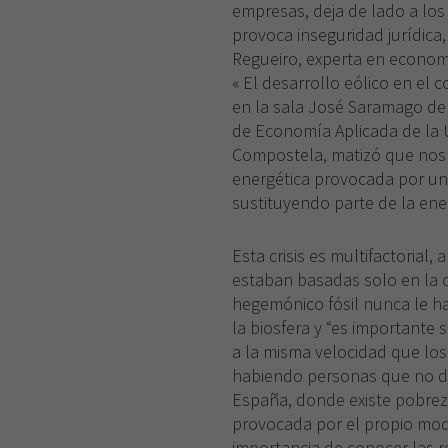
empresas, deja de lado a los
provoca inseguridad jurídica,
Regueiro, experta en economía
« El desarrollo eólico en el c
en la sala José Saramago de 
de Economía Aplicada de la 
Compostela, matizó que nos 
energética provocada por u
sustituyendo parte de la energ
Esta crisis es multifactorial, 
estaban basadas solo en la 
hegemónico fósil nunca le ha
la biosfera y “es importante 
a la misma velocidad que los
habiendo personas que no di
España, donde existe pobreza
provocada por el propio mod
importancia de conocer las r