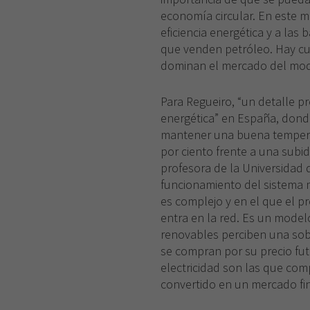
economía circular. En este m
eficiencia energética y a las
que venden petróleo. Hay cu
dominan el mercado del mode
Para Regueiro, “un detalle p
energética” en España, don
mantener una buena temperat
por ciento frente a una subi
profesora de la Universidad 
funcionamiento del sistema ma
es complejo y en el que el p
entra en la red. Es un model
renovables perciben una sob
se compran por su precio f
electricidad son las que com
convertido en un mercado fi