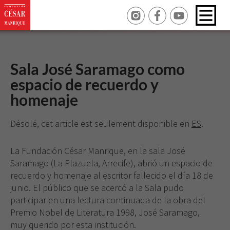
Sala José Saramago como
espacio de recuerdo y
homenaje
Désolé, cet article est seulement disponible en
ES
.
La Fundación César Manrique, en la sala José
Saramago (La Plazuela, Arrecife), abrió un espacio de
recuerdo y homenaje al escritor fallecido el día 18 de
junio. El público que se acercó a la Sala pudo
participar en una lectura continuada de la obra del
Premio Nobel de Literatura 1998, José Saramago,
muy querido por esta institución.