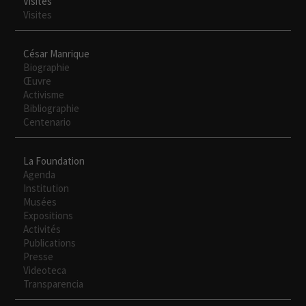
Visites
Visites
César Manrique
Biographie
Œuvre
Activisme
Bibliographie
Centenario
La Foundation
Agenda
Institution
Necesarias
Musées
Estas
Expositions
cookies no
Activités
son
Publications
opcionales.
Presse
Son
Videoteca
necesarias
Transparencia
para que
funcione la