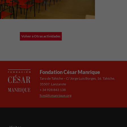
Volver a Otras actividades
Fondation César Manrique
Taro de Tahíche – C/ Jorge Luis Borges, 16. Tahíche,
35507. Lanzarote
+ 34 928 843 138
fcm@fcmanrique.org