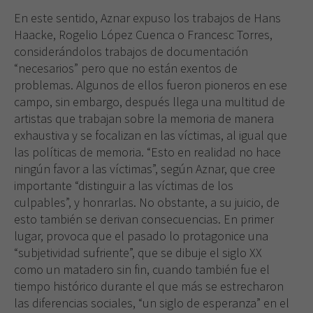
En este sentido, Aznar expuso los trabajos de Hans
Haacke, Rogelio López Cuenca o Francesc Torres,
considerándolos trabajos de documentación
Necesarias
“necesarios” pero que no están exentos de
Estas
problemas. Algunos de ellos fueron pioneros en ese
cookies no
campo, sin embargo, después llega una multitud de
son
artistas que trabajan sobre la memoria de manera
opcionales.
exhaustiva y se focalizan en las víctimas, al igual que
Son
necesarias
las políticas de memoria. “Esto en realidad no hace
para que
ningún favor a las víctimas”, según Aznar, que cree
funcione la
importante “distinguir a las víctimas de los
web.
culpables”, y honrarlas. No obstante, a su juicio, de
esto también se derivan consecuencias. En primer
lugar, provoca que el pasado lo protagonice una
Experiencia
“subjetividad sufriente”, que se dibuje el siglo XX
Para que
nuestra web
como un matadero sin fin, cuando también fue el
funcione lo
tiempo histórico durante el que más se estrecharon
mejor posible
las diferencias sociales, “un siglo de esperanza” en el
durante tu