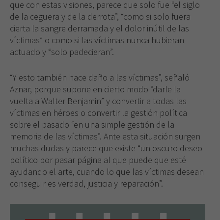
que con estas visiones, parece que solo fue “el siglo
visita. Si
de la ceguera y de la derrota”, “como si solo fuera
rechaza estas
cookies,
cierta la sangre derramada y el dolor inútil de las
algunas
víctimas” o como si las víctimas nunca hubieran
funcionalidades
actuado y “solo padecieran”.
desaparecerán
de la web.
“Y esto también hace daño a las víctimas”, señaló
Aznar, porque supone en cierto modo “darle la
vuelta a Walter Benjamin” y convertir a todas las
víctimas en héroes o convertir la gestión política
sobre el pasado “en una simple gestión de la
memoria de las víctimas”. Ante esta situación surgen
muchas dudas y parece que existe “un oscuro deseo
político por pasar página al que puede que esté
ayudando el arte, cuando lo que las víctimas desean
conseguir es verdad, justicia y reparación”.