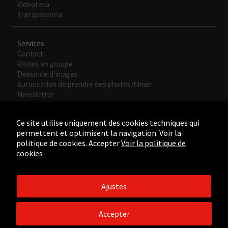
Videoteca
Transparencia
Services
Contact
Visites en groupe
Demande d’images
Autorisation de prendre des photos/filmer
Newsletter
Ce site utilise uniquement des cookies techniques qui
permettent et optimisent la navigation. Voir la
politique de cookies. Accepter
Voir la politique de
cookies
Ajustes
©2015 - ©2026 Fundación César Manrique. Todos los derechos
reservados.
Accepter
Aviso legal
/
Política de Privacidad
/
Política de Cookies
/
Créditos
web