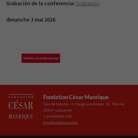
Grabación de la conferencia:
Grabación
dimanche 3 mai 2026
Volver a Conferencias
Fondation César Manrique
Taro de Tahíche – C/ Jorge Luis Borges, 16. Tahíche,
35507. Lanzarote
+ 34 928 843 138
fcm@fcmanrique.org