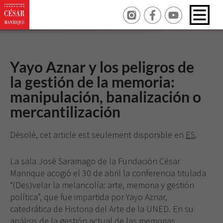
Yayo Aznar y los peligros de
la gestión de la memoria:
manipulación, banalización o
mercantilización
Désolé, cet article est seulement disponible en
ES
.
La sala José Saramago de la Fundación César
Manrique acogió el 30 de abril la conferencia titulada
“(Des)velar la melancolía: arte, memoria y gestión
política”, que fue impartida por Yayo Aznar,
catedrática de Historia del Arte de la UNED. En su
análisis de la gestión actual de las memorias