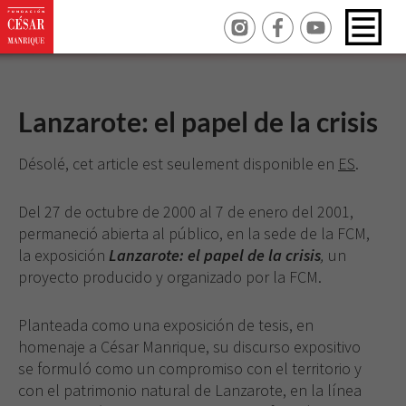
Lanzarote: el papel de la crisis
Désolé, cet article est seulement disponible en
ES
.
Del 27 de octubre de 2000 al 7 de enero del 2001,
permaneció abierta al público, en la sede de la FCM,
la exposición
Lanzarote: el papel de la crisis
,
un
proyec­to producido y organizado por la FCM.
Planteada como una exposición de tesis, en
home­naje a César Manrique, su discurso expositivo
se for­muló como un compromiso con el territorio y
con el patrimonio natural de Lanzarote, en la línea