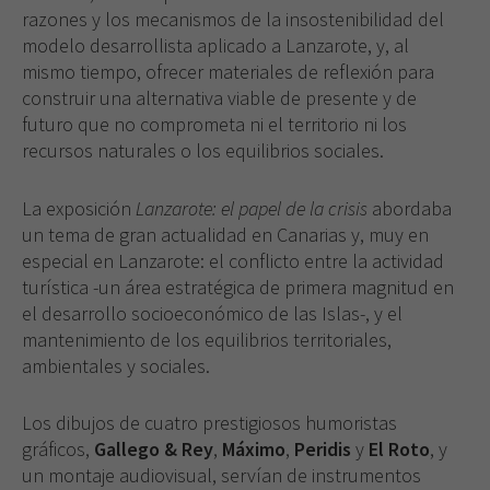
razo­nes y los mecanismos de la insostenibilidad del
modelo desarrollista aplicado a Lanzarote, y, al
mismo tiempo, ofrecer materiales de reflexión para
construir una al­ternativa viable de presente y de
futuro que no com­prometa ni el territorio ni los
recursos naturales o los equilibrios sociales.
La exposición
Lanzarote: el papel de la crisis
abor­daba
un tema de gran actualidad en Canarias y, muy en
especial en Lanzarote: el conflicto entre la actividad
turística -un área estratégica de primera magnitud en
el desarrollo socioeconómico de las Islas-, y el
mante­nimiento de los equilibrios territoriales,
ambientales y sociales.
Los dibujos de cuatro prestigiosos humoristas
gráfi­cos,
Gallego & Rey
,
Máximo
,
Peridis
y
El Roto
, y
un montaje audiovisual, servían de instrumentos