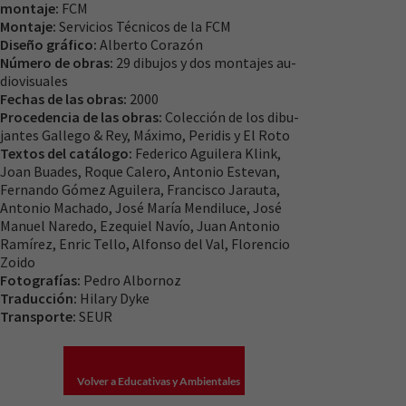
montaje:
FCM
Para que
Montaje:
Servicios Técnicos de la FCM
nuestra web
Diseño gráfico:
Alberto Corazón
funcione lo
Número de obras:
29 dibujos y dos montajes au­
mejor posible
diovisuales
durante tu
Fechas de las obras:
2000
visita. Si
Procedencia de las obras:
Colección de los dibu­
rechaza estas
jantes Gallego & Rey, Máximo, Peridis y El Roto
cookies,
Textos del catálogo:
Federico Aguilera Klink,
algunas
Joan Buades, Roque Calero, Antonio Estevan,
funcionalidades
Fernando Gómez Aguilera, Francisco Jarauta,
desaparecerán
Antonio Ma­chado, José María Mendiluce, José
de la web.
Manuel Naredo, Ezequiel Navío, Juan Antonio
Ramírez, Enric Tello, Alfonso del Val, Florencio
Zoido
Fotografías:
Pedro Albornoz
Traducción:
Hilary Dyke
Transporte:
SEUR
Volver a Educativas y Ambientales