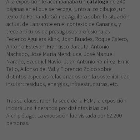
A la exposición le acompañaba un
catálogo
de 240
páginas en el que se recoge, junto a los dibujos, un
tex­to de Fernando Gómez Aguilera sobre la situación
ac­tual de Lanzarote en el contexto de Canarias, y
trece artículos de prestigiosos profesionales -
Federico Agui­lera Klink, Joan Buades, Roque Calero,
Antonio Estevan, Francisco Jarauta, Antonio
Machado, José María Mendi­luce, José Manuel
Naredo, Ezequiel Navío, Juan Antonio Ramírez, Enric
Tello, Alfonso del Val y Florencio Zoido­ sobre
distintos aspectos relacionados con la sostenibili­dad
insular: residuos, energías, infraestructuras, etc.
Tras su clausura en la sede de la FCM, la exposi­ción
iniciará una itinerancia por distintas islas del
Ar­chipiélago. La exposición fue visitada por 62.200
personas.