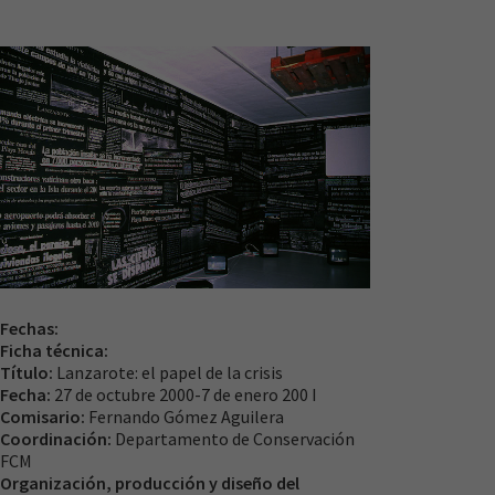
Necesarias
Estas
cookies no
son
opcionales.
Fechas:
Son
Ficha técnica:
necesarias
Título:
Lanzarote: el papel de la crisis
para que
Fecha:
27 de octubre 2000-7 de enero 200 I
funcione la
Comisario:
Fernando Gómez Aguilera
web.
Coordinación:
Departamento de Conservación
FCM
Organización, producción y diseño del
Experiencia