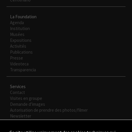
La Foundation
Agenda
Institution
Musées
Expositions
Activités
Publications
Presse
Videoteca
Transparencia
Services
Contact
Visites en groupe
Demande d’images
Autorisation de prendre des photos/filmer
Newsletter