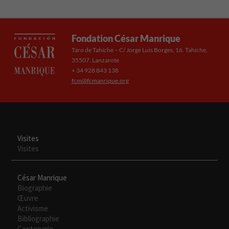
Fondation César Manrique
Taro de Tahíche – C/ Jorge Luis Borges, 16. Tahíche,
35507. Lanzarote
+ 34 928 843 138
fcm@fcmanrique.org
Visites
Visites
César Manrique
Biographie
Œuvre
Activisme
Bibliographie
Centenario