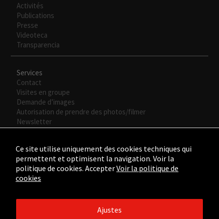
Activités
Publications
Presse
Videoteca
Transparencia
Services
Contact
Visites en groupe
Demande d’images
Autorisation de prendre des photos/filmer
Newsletter
Ce site utilise uniquement des cookies techniques qui
permettent et optimisent la navigation. Voir la
politique de cookies. Accepter
Voir la politique de
cookies
Ajustes
©2015 - ©2026 Fundación César Manrique. Todos los derechos