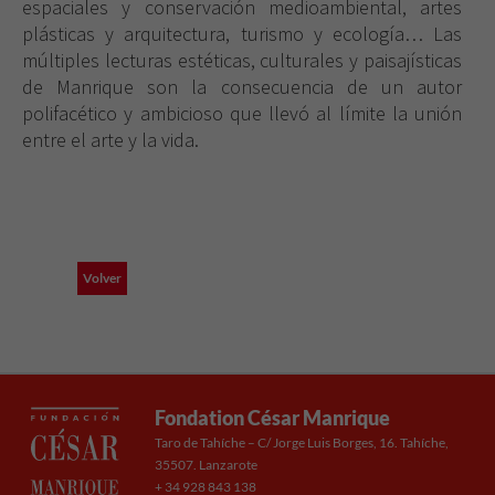
espaciales y conservación medioambiental, artes
plásticas y arquitectura, turismo y ecología… Las
múltiples lecturas estéticas, culturales y paisajísticas
de Manrique son la consecuencia de un autor
polifacético y ambicioso que llevó al límite la unión
Necesarias
entre el arte y la vida.
Estas
cookies no
son
opcionales.
Son
necesarias
Volver
para que
funcione la
web.
Experiencia
Fondation César Manrique
Para que
Taro de Tahíche – C/ Jorge Luis Borges, 16. Tahíche,
nuestra web
35507. Lanzarote
funcione lo
+ 34 928 843 138