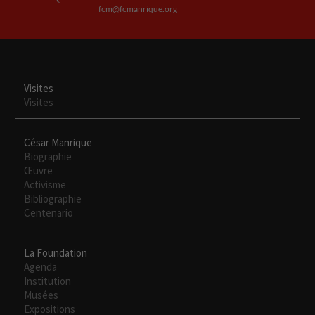
mejor posible
fcm@fcmanrique.org
durante tu
visita. Si
rechaza estas
cookies,
algunas
Visites
funcionalidades
Visites
desaparecerán
de la web.
César Manrique
Biographie
Œuvre
Activisme
Bibliographie
Centenario
La Foundation
Agenda
Institution
Musées
Expositions