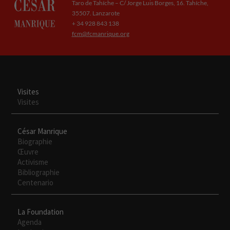
Taro de Tahíche – C/ Jorge Luis Borges, 16. Tahíche,
35507. Lanzarote
+ 34 928 843 138
fcm@fcmanrique.org
Visites
Visites
César Manrique
Biographie
Œuvre
Activisme
Bibliographie
Centenario
Necesarias
Estas
La Foundation
cookies no
Agenda
son