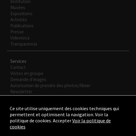
Institution
opcionales.
Musées
Son
Expositions
necesarias
Activités
para que
Publications
funcione la
Presse
web.
Videoteca
Transparencia
Experiencia
Para que
Services
nuestra web
Contact
funcione lo
Visites en groupe
mejor posible
Demande d’images
durante tu
Autorisation de prendre des photos/filmer
visita. Si
Newsletter
rechaza estas
cookies,
Ce site utilise uniquement des cookies techniques qui
algunas
permettent et optimisent la navigation. Voir la
funcionalidades
politique de cookies. Accepter
Voir la politique de
desaparecerán
cookies
de la web.