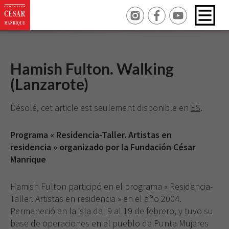
Hamish Fulton. Walking
(Lanzarote)
Désolé, cet article est seulement disponible en
ES
.
Programa « Residencia-Taller. Artistas en
residencia » organizado por la Fundación César
Manrique
Hamish Fulton participó en el programa « Residencia-
Taller. Artistas en residencia » en el año 2004.
Permaneció en la isla del 9 al 19 de febrero, y tuvo su
base de operaciones en el pueblo de Punta Mujeres