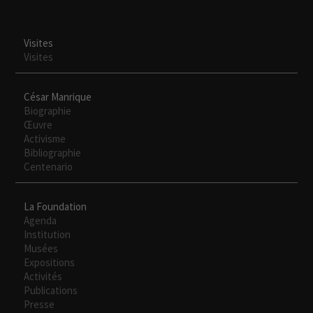
para que
funcione la
web.
Visites
Visites
Experiencia
Para que
César Manrique
nuestra web
Biographie
funcione lo
Œuvre
mejor posible
Activisme
durante tu
Bibliographie
visita. Si
Centenario
rechaza estas
cookies,
La Foundation
algunas
Agenda
funcionalidades
Institution
desaparecerán
Musées
de la web.
Expositions
Activités
Publications
Presse