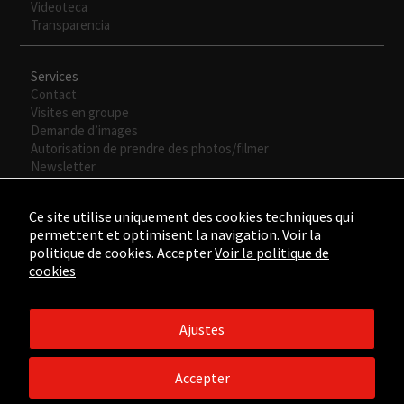
Videoteca
Transparencia
Services
Contact
Visites en groupe
Demande d’images
Autorisation de prendre des photos/filmer
Newsletter
Ce site utilise uniquement des cookies techniques qui
permettent et optimisent la navigation. Voir la
politique de cookies. Accepter
Voir la politique de
cookies
Ajustes
©2015 - ©2026 Fundación César Manrique. Todos los derechos
reservados.
Accepter
Aviso legal
/
Política de Privacidad
/
Política de Cookies
/
Créditos
web