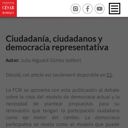
Ciudadanía, ciudadanos y
democracia representativa
Autor:
Julio Alguacil Gómez (editor)
Désolé, cet article est seulement disponible en
ES
.
La FCM se aproxima con esta publicación al debate
sobre la crisis del modelo de democracia actual y la
necesidad de plantear propuestas para su
renovación que tengan la participación ciudadana
como eje motor del cambio. La democracia
participativa se revela como el modelo que puede