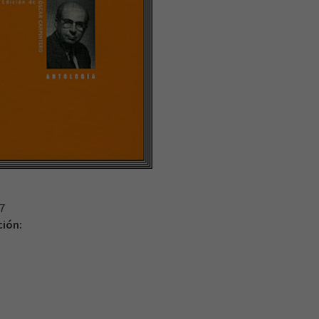
7
ción: