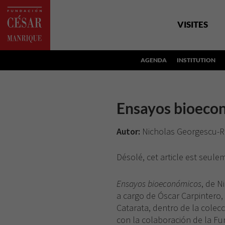
VISITES
AGENDA
INSTITUTION
Ensayos bioeco
Autor:
Nicholas Georgescu-Ro
Désolé, cet article est seul
Ensayos bioeconómicos
, de N
a cargo de Óscar Carpintero, 
Catarata, dentro de la colecc
con la colaboración de la F