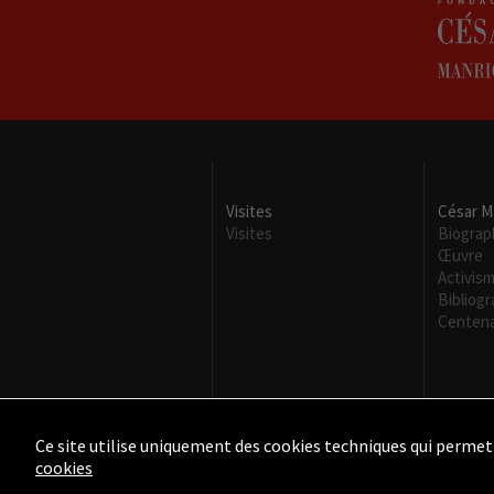
Visites
César M
Visites
Biograp
Œuvre
Activis
Bibliogr
Centena
Ce site utilise uniquement des cookies techniques qui permett
cookies