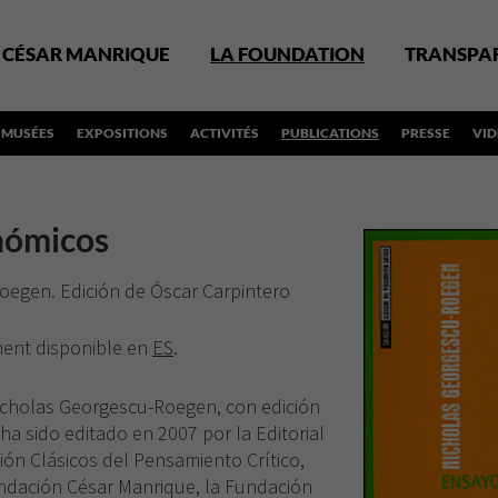
CÉSAR MANRIQUE
LA FOUNDATION
TRANSPA
MUSÉES
EXPOSITIONS
ACTIVITÉS
PUBLICATIONS
PRESSE
VI
nómicos
egen. Edición de Óscar Carpintero
ement disponible en
ES
.
icholas Georgescu-Roegen, con edición
ha sido editado en 2007 por la Editorial
ión Clásicos del Pensamiento Crítico,
undación César Manrique, la Fundación