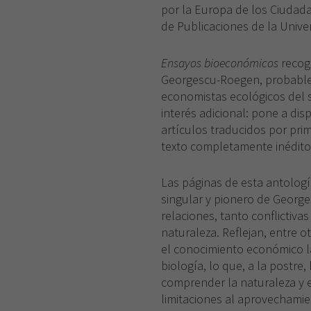
por la Europa de los Ciudada
de Publicaciones de la Unive
Ensayos bioeconómicos
recoge
Georgescu-Roegen, probabl
economistas ecológicos del s
interés adicional: pone a disp
artículos traducidos por pri
texto completamente inédito
Las páginas de esta antologí
singular y pionero de George
relaciones, tanto conflictiv
naturaleza. Reflejan, entre o
el conocimiento económico l
biología, lo que, a la postre
comprender la naturaleza y el
limitaciones al aprovechami