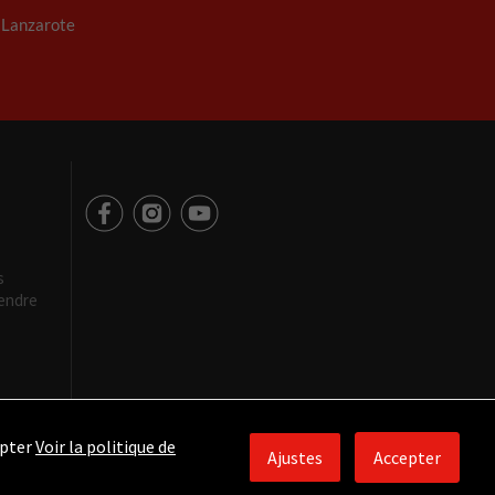
. Lanzarote
s
rendre
epter
Voir la politique de
Ajustes
Accepter